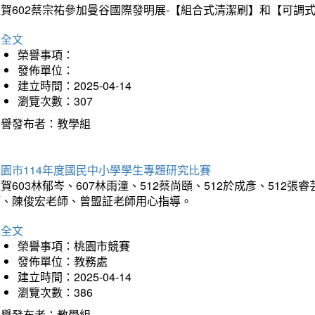
狂賀602蔡宗祐參加曼谷國際發明展-【組合式清潔刷】和【可調
詳全文
榮譽事項：
發佈單位：
建立時間：2025-04-14
瀏覽次數：307
榮譽發布者：教學組
園市114年度國民中小學學生專題研究比賽
賀603林郁岑、607林雨潼、512蔡尚頤、512於成彥、51
師、陳俊宏老師、曾盟証老師用心指導。
詳全文
榮譽事項：桃園市競賽
發佈單位：教務處
建立時間：2025-04-14
瀏覽次數：386
榮譽發布者：教學組