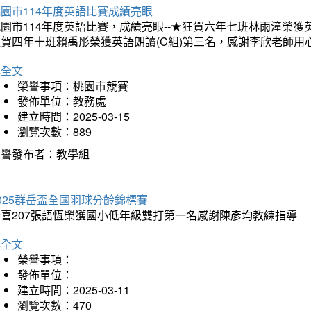
園市114年度英語比賽成績亮眼
園市114年度英語比賽，成績亮眼--★狂賀六年七班林雨潼榮
狂賀四年十班賴禹彤榮獲英語朗讀(C組)第三名，感謝李欣老師用
詳全文
榮譽事項：桃園市競賽
發佈單位：教務處
建立時間：2025-03-15
瀏覽次數：889
榮譽發布者：教學組
025群岳盃全國羽球分齡錦標賽
恭喜207張語恆榮獲國小低年級雙打第一名感謝陳彥均教練指導
詳全文
榮譽事項：
發佈單位：
建立時間：2025-03-11
瀏覽次數：470