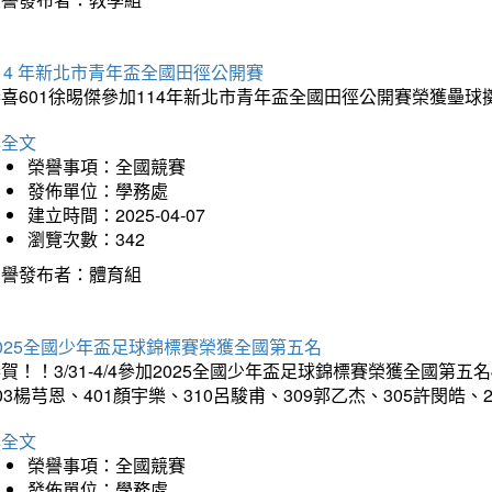
14 年新北市青年盃全國田徑公開賽
恭喜601徐晹傑參加114年新北市青年盃全國田徑公開賽榮獲壘
詳全文
榮譽事項：全國競賽
發佈單位：學務處
建立時間：2025-04-07
瀏覽次數：342
榮譽發布者：體育組
025全國少年盃足球錦標賽榮獲全國第五名
賀！！3/31-4/4參加2025全國少年盃足球錦標賽榮獲全國第五名
03楊芎恩、401顏宇樂、310呂駿甫、309郭乙杰、305許閔皓
詳全文
榮譽事項：全國競賽
發佈單位：學務處