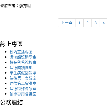
榮譽發布者：體育組
上一頁
1
2
3
4
線上專區
校內直播專區
吳鴻麟獎助學金
校長爸爸說故事
建德閱讀園地
學生病假回報單
建德第一會議室
建德第二會議室
建德特殊會議室
輔導專用會議室
公務連結