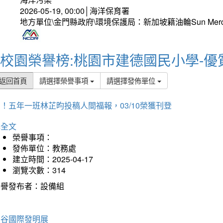
2026-05-19, 00:00│海洋保育署
地方單位\金門縣政府\環境保護局：新加坡籍油輪Sun Mer
校園榮譽榜:桃園市建德國民小學-優
返回首頁
請選擇榮譽事項
請選擇發佈單位
！五年一班林芷昀投稿人間福報，03/10榮獲刊登
詳全文
榮譽事項：
發佈單位：教務處
建立時間：2025-04-17
瀏覽次數：314
榮譽發布者：設備組
曼谷國際發明展