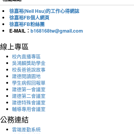
徐嘉裕(Neil Hsu)的工作心得網誌
徐嘉裕FB個人網頁
徐嘉裕FB粉絲團
E-MAIL：
b168168tw@gmail.com
線上專區
校內直播專區
吳鴻麟獎助學金
校長爸爸說故事
建德閱讀園地
學生病假回報單
建德第一會議室
建德第二會議室
建德特殊會議室
輔導專用會議室
公務連結
雲端差勤系統