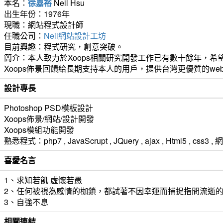
本名：
徐嘉裕
Neil Hsu
出生年份：1976年
現職：網站程式設計師
任職公司：
Neil網站設計工坊
目前興趣：程式研究，創意突破。
簡介：本人致力於Xoops相關研究開發工作已有數十餘年，希望
Xoops佈景回饋給長期支持本人的用戶，提供台灣更優質的we
設計專長
Photoshop PSD模板設計
Xoops佈景/網站/設計開發
Xoops模組功能開發
熟悉程式：php7 , JavaScrupt , JQuery , ajax , Html5 ,
喜愛名言
1、求知若飢 虛懷若愚
2、任何被視為感情的枷鎖，都試著不因幸運而捕捉指間流逝
3、自強不息
相關連結