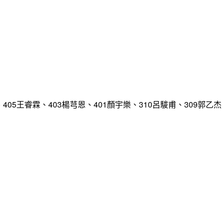
、405王睿霖、403楊芎恩、401顏宇樂、310呂駿甫、309郭乙杰