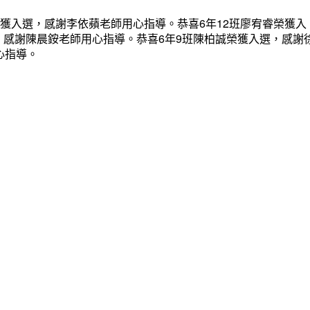
榮獲入選，感謝李依蘋老師用心指導。恭喜6年12班廖宥睿榮獲入
，感謝陳晨銨老師用心指導。恭喜6年9班陳柏誠榮獲入選，感謝
心指導。