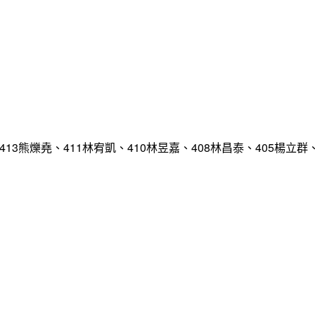
413熊爍堯、411林宥凱、410林昱嘉、408林昌泰、405楊立群