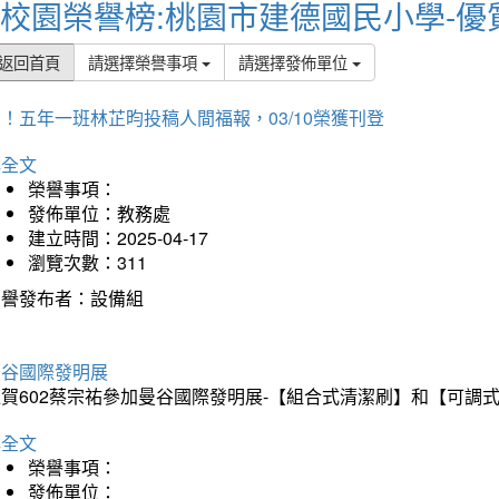
校園榮譽榜:桃園市建德國民小學-優
返回首頁
請選擇榮譽事項
請選擇發佈單位
！五年一班林芷昀投稿人間福報，03/10榮獲刊登
詳全文
榮譽事項：
發佈單位：教務處
建立時間：2025-04-17
瀏覽次數：311
榮譽發布者：設備組
曼谷國際發明展
狂賀602蔡宗祐參加曼谷國際發明展-【組合式清潔刷】和【可調
詳全文
榮譽事項：
發佈單位：