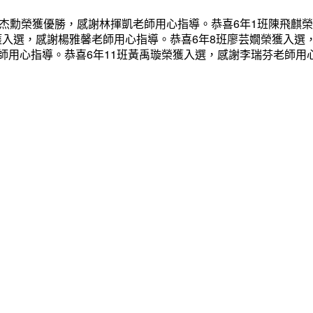
蔡杰勳榮獲優勝，感謝林揮凱老師用心指導。恭喜6年1班陳飛麒
獲入選，感謝楊雅馨老師用心指導。恭喜6年8班廖芸嫺榮獲入選
師用心指導。恭喜6年11班黃禹璇榮獲入選，感謝李瑞芬老師用