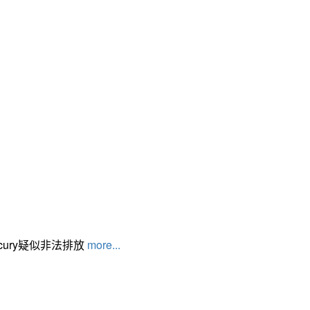
cury疑似非法排放
more...