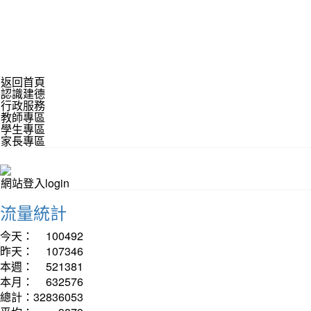
返回首頁
認識建德
行政服務
教師專區
學生專區
家長專區
網站登入login
流量統計
今天：
100492
昨天：
107346
本週：
521381
本月：
632576
總計：
32836053