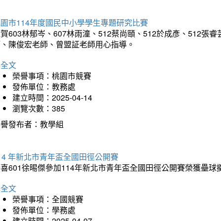
園市114年度國民中小學學生專題研究比賽
賀603林郁岑、607林雨潼、512蔡尚頤、512於成彥、51
師、陳俊宏老師、曾盟証老師用心指導。
詳全文
榮譽事項：桃園市競賽
發佈單位：教務處
建立時間：2025-04-14
瀏覽次數：385
榮譽發布者：教學組
14 年新北市青年盃全國田徑公開賽
恭喜601徐晹傑參加114年新北市青年盃全國田徑公開賽榮獲壘
詳全文
榮譽事項：全國競賽
發佈單位：學務處
建立時間：2025-04-07