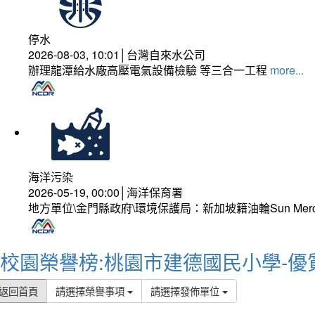
停水
2026-08-03, 10:01│台灣自來水公司
辦理龍潭給水廠高壓電氣設備檢驗 等三合一工程
more...
海洋污染
2026-05-19, 00:00│海洋保育署
地方單位\金門縣政府\環境保護局：新加坡籍油輪Sun Mer
校園榮譽榜:桃園市建德國民小學-優
返回首頁
請選擇榮譽事項
請選擇發佈單位