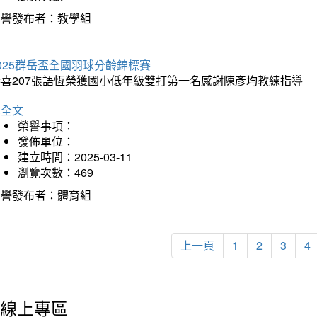
榮譽發布者：教學組
025群岳盃全國羽球分齡錦標賽
恭喜207張語恆榮獲國小低年級雙打第一名感謝陳彥均教練指導
詳全文
榮譽事項：
發佈單位：
建立時間：2025-03-11
瀏覽次數：469
榮譽發布者：體育組
上一頁
1
2
3
4
線上專區