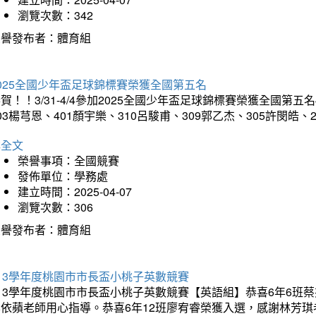
瀏覽次數：342
榮譽發布者：體育組
025全國少年盃足球錦標賽榮獲全國第五名
賀！！3/31-4/4參加2025全國少年盃足球錦標賽榮獲全國第五名
03楊芎恩、401顏宇樂、310呂駿甫、309郭乙杰、305許閔皓
詳全文
榮譽事項：全國競賽
發佈單位：學務處
建立時間：2025-04-07
瀏覽次數：306
榮譽發布者：體育組
13學年度桃園市市長盃小桃子英數競賽
113學年度桃園市市長盃小桃子英數競賽【英語組】恭喜6年6班
李依蘋老師用心指導。恭喜6年12班廖宥睿榮獲入選，感謝林芳