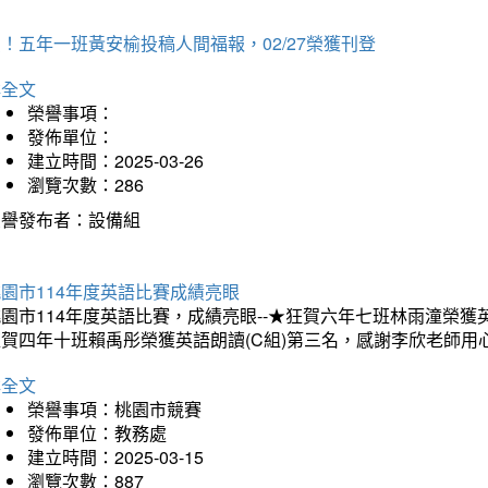
！五年一班黃安榆投稿人間福報，02/27榮獲刊登
詳全文
榮譽事項：
發佈單位：
建立時間：2025-03-26
瀏覽次數：286
榮譽發布者：設備組
園市114年度英語比賽成績亮眼
園市114年度英語比賽，成績亮眼--★狂賀六年七班林雨潼榮
狂賀四年十班賴禹彤榮獲英語朗讀(C組)第三名，感謝李欣老師用
詳全文
榮譽事項：桃園市競賽
發佈單位：教務處
建立時間：2025-03-15
瀏覽次數：887