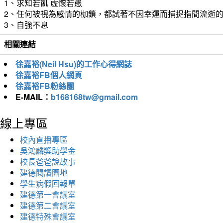
1、求知若飢 虛懷若愚
2、任何被視為感情的枷鎖，都試著不因幸運而捕捉指間流逝
3、自強不息
相關連結
徐嘉裕(Neil Hsu)的工作心得網誌
徐嘉裕FB個人網頁
徐嘉裕FB粉絲團
E-MAIL：
b168168tw@gmail.com
線上專區
校內直播專區
吳鴻麟獎助學金
校長爸爸說故事
建德閱讀園地
學生病假回報單
建德第一會議室
建德第二會議室
建德特殊會議室