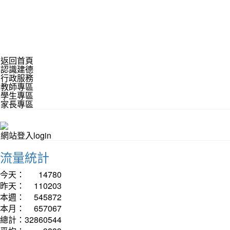
返回首頁
認識建德
行政服務
教師專區
學生專區
家長專區
網站登入login
流量統計
今天：
14780
昨天：
110203
本週：
545872
本月：
657067
總計：
32860544