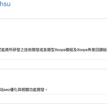
hsu
能將所研發之技術開發成各類型Xoops模組及Xoops佈景回
 css3 , 網站seo優化與相關功能開發。