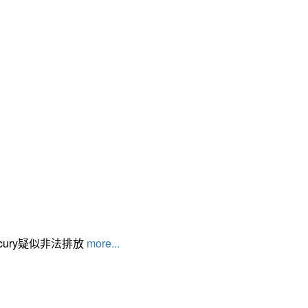
cury疑似非法排放
more...