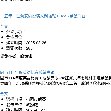
！五年一班黃安榆投稿人間福報，02/27榮獲刊登
詳全文
榮譽事項：
發佈單位：
建立時間：2025-03-26
瀏覽次數：285
榮譽發布者：設備組
園市114年度英語比賽成績亮眼
園市114年度英語比賽，成績亮眼--★狂賀六年七班林雨潼榮
狂賀四年十班賴禹彤榮獲英語朗讀(C組)第三名，感謝李欣老師用
詳全文
榮譽事項：桃園市競賽
發佈單位：教務處
建立時間：2025-03-15