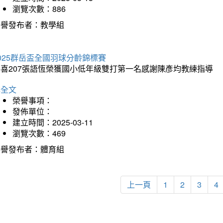
瀏覽次數：886
榮譽發布者：教學組
025群岳盃全國羽球分齡錦標賽
恭喜207張語恆榮獲國小低年級雙打第一名感謝陳彥均教練指導
詳全文
榮譽事項：
發佈單位：
建立時間：2025-03-11
瀏覽次數：469
榮譽發布者：體育組
上一頁
1
2
3
4