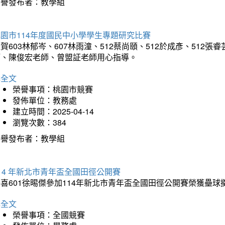
榮譽發布者：教學組
園市114年度國民中小學學生專題研究比賽
賀603林郁岑、607林雨潼、512蔡尚頤、512於成彥、51
師、陳俊宏老師、曾盟証老師用心指導。
詳全文
榮譽事項：桃園市競賽
發佈單位：教務處
建立時間：2025-04-14
瀏覽次數：384
榮譽發布者：教學組
14 年新北市青年盃全國田徑公開賽
恭喜601徐晹傑參加114年新北市青年盃全國田徑公開賽榮獲壘
詳全文
榮譽事項：全國競賽