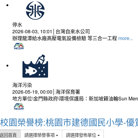
停水
2026-08-03, 10:01│台灣自來水公司
辦理龍潭給水廠高壓電氣設備檢驗 等三合一工程
more...
海洋污染
2026-05-19, 00:00│海洋保育署
地方單位\金門縣政府\環境保護局：新加坡籍油輪Sun Mer
校園榮譽榜:桃園市建德國民小學-優
返回首頁
請選擇榮譽事項
請選擇發佈單位