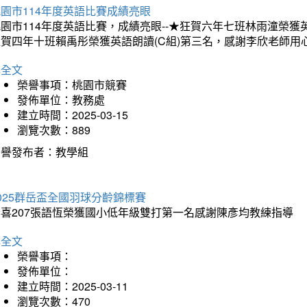
園市114年度英語比賽成績亮眼
園市114年度英語比賽，成績亮眼--★狂賀六年七班林雨潼榮
狂賀四年十班賴禹彤榮獲英語朗讀(C組)第三名，感謝李欣老師用
詳全文
榮譽事項：桃園市競賽
發佈單位：教務處
建立時間：2025-03-15
瀏覽次數：889
榮譽發布者：教學組
025群岳盃全國羽球分齡錦標賽
恭喜207張語恆榮獲國小低年級雙打第一名感謝陳彥均教練指導
詳全文
榮譽事項：
發佈單位：
建立時間：2025-03-11
瀏覽次數：470