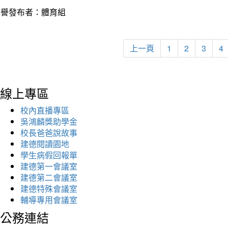
榮譽發布者：體育組
上一頁
1
2
3
4
線上專區
校內直播專區
吳鴻麟獎助學金
校長爸爸說故事
建德閱讀園地
學生病假回報單
建德第一會議室
建德第二會議室
建德特殊會議室
輔導專用會議室
公務連結