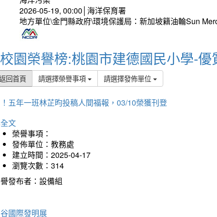
2026-05-19, 00:00│海洋保育署
地方單位\金門縣政府\環境保護局：新加坡籍油輪Sun Mer
校園榮譽榜:桃園市建德國民小學-優
返回首頁
請選擇榮譽事項
請選擇發佈單位
！五年一班林芷昀投稿人間福報，03/10榮獲刊登
詳全文
榮譽事項：
發佈單位：教務處
建立時間：2025-04-17
瀏覽次數：314
榮譽發布者：設備組
曼谷國際發明展