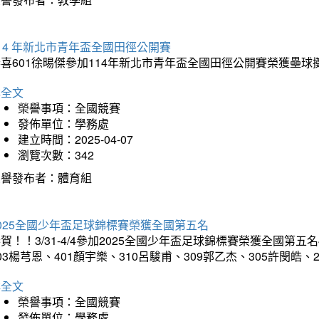
14 年新北市青年盃全國田徑公開賽
恭喜601徐晹傑參加114年新北市青年盃全國田徑公開賽榮獲壘
詳全文
榮譽事項：全國競賽
發佈單位：學務處
建立時間：2025-04-07
瀏覽次數：342
榮譽發布者：體育組
025全國少年盃足球錦標賽榮獲全國第五名
賀！！3/31-4/4參加2025全國少年盃足球錦標賽榮獲全國第五名
03楊芎恩、401顏宇樂、310呂駿甫、309郭乙杰、305許閔皓
詳全文
榮譽事項：全國競賽
發佈單位：學務處