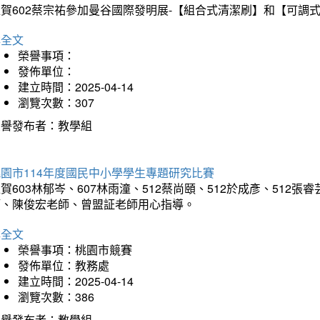
狂賀602蔡宗祐參加曼谷國際發明展-【組合式清潔刷】和【可調
詳全文
榮譽事項：
發佈單位：
建立時間：2025-04-14
瀏覽次數：307
榮譽發布者：教學組
園市114年度國民中小學學生專題研究比賽
賀603林郁岑、607林雨潼、512蔡尚頤、512於成彥、51
師、陳俊宏老師、曾盟証老師用心指導。
詳全文
榮譽事項：桃園市競賽
發佈單位：教務處
建立時間：2025-04-14
瀏覽次數：386
榮譽發布者：教學組