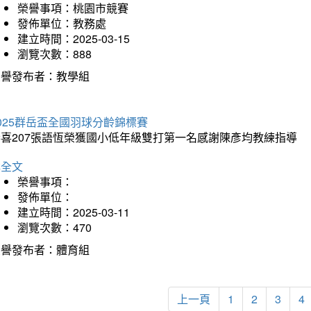
榮譽事項：桃園市競賽
發佈單位：教務處
建立時間：2025-03-15
瀏覽次數：888
榮譽發布者：教學組
025群岳盃全國羽球分齡錦標賽
恭喜207張語恆榮獲國小低年級雙打第一名感謝陳彥均教練指導
詳全文
榮譽事項：
發佈單位：
建立時間：2025-03-11
瀏覽次數：470
榮譽發布者：體育組
上一頁
1
2
3
4