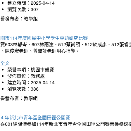
建立時間：2025-04-14
瀏覽次數：307
榮譽發布者：教學組
園市114年度國民中小學學生專題研究比賽
賀603林郁岑、607林雨潼、512蔡尚頤、512於成彥、51
師、陳俊宏老師、曾盟証老師用心指導。
詳全文
榮譽事項：桃園市競賽
發佈單位：教務處
建立時間：2025-04-14
瀏覽次數：386
榮譽發布者：教學組
14 年新北市青年盃全國田徑公開賽
恭喜601徐晹傑參加114年新北市青年盃全國田徑公開賽榮獲壘