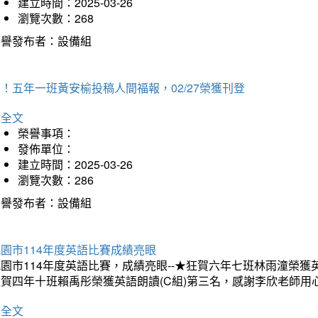
建立時間：2025-03-26
瀏覽次數：268
榮譽發布者：設備組
！五年一班黃安榆投稿人間福報，02/27榮獲刊登
詳全文
榮譽事項：
發佈單位：
建立時間：2025-03-26
瀏覽次數：286
榮譽發布者：設備組
園市114年度英語比賽成績亮眼
園市114年度英語比賽，成績亮眼--★狂賀六年七班林雨潼榮
狂賀四年十班賴禹彤榮獲英語朗讀(C組)第三名，感謝李欣老師用
詳全文