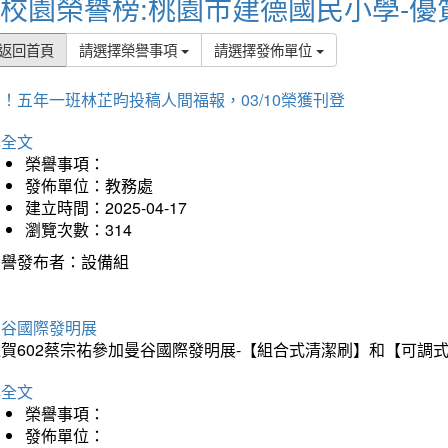
校園榮譽榜:桃園市建德國民小學-優
返回首頁
請選擇榮譽事項
請選擇發佈單位
！五年一班林芷昀投稿人間福報，03/10榮獲刊登
詳全文
榮譽事項：
發佈單位：教務處
建立時間：2025-04-17
瀏覽次數：314
榮譽發布者：設備組
曼谷國際發明展
狂賀602蔡宗祐參加曼谷國際發明展-【組合式清潔刷】和【可調
詳全文
榮譽事項：
發佈單位：