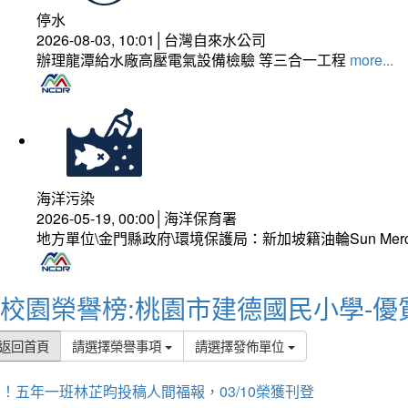
停水
2026-08-03, 10:01│台灣自來水公司
辦理龍潭給水廠高壓電氣設備檢驗 等三合一工程
more...
海洋污染
2026-05-19, 00:00│海洋保育署
地方單位\金門縣政府\環境保護局：新加坡籍油輪Sun Mer
校園榮譽榜:桃園市建德國民小學-優
返回首頁
請選擇榮譽事項
請選擇發佈單位
！五年一班林芷昀投稿人間福報，03/10榮獲刊登