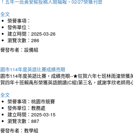
！五年一班黃安榆投稿人間福報，02/27榮獲刊登
詳全文
榮譽事項：
發佈單位：
建立時間：2025-03-26
瀏覽次數：286
榮譽發布者：設備組
園市114年度英語比賽成績亮眼
園市114年度英語比賽，成績亮眼--★狂賀六年七班林雨潼榮
狂賀四年十班賴禹彤榮獲英語朗讀(C組)第三名，感謝李欣老師用
詳全文
榮譽事項：桃園市競賽
發佈單位：教務處
建立時間：2025-03-15
瀏覽次數：887
榮譽發布者：教學組