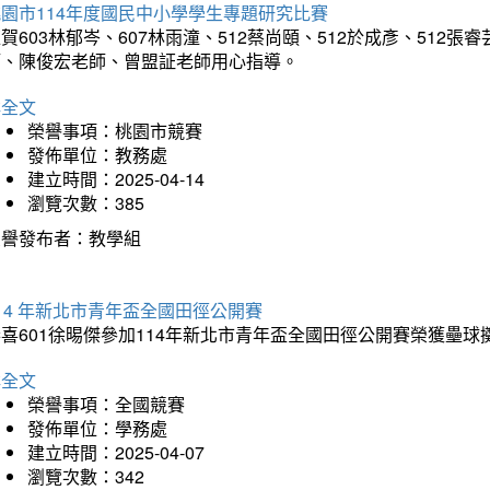
園市114年度國民中小學學生專題研究比賽
賀603林郁岑、607林雨潼、512蔡尚頤、512於成彥、51
師、陳俊宏老師、曾盟証老師用心指導。
詳全文
榮譽事項：桃園市競賽
發佈單位：教務處
建立時間：2025-04-14
瀏覽次數：385
榮譽發布者：教學組
14 年新北市青年盃全國田徑公開賽
恭喜601徐晹傑參加114年新北市青年盃全國田徑公開賽榮獲壘
詳全文
榮譽事項：全國競賽
發佈單位：學務處
建立時間：2025-04-07
瀏覽次數：342