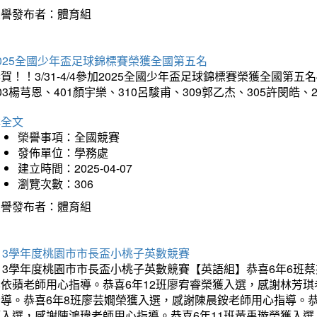
榮譽發布者：體育組
025全國少年盃足球錦標賽榮獲全國第五名
賀！！3/31-4/4參加2025全國少年盃足球錦標賽榮獲全國第五名
03楊芎恩、401顏宇樂、310呂駿甫、309郭乙杰、305許閔皓
詳全文
榮譽事項：全國競賽
發佈單位：學務處
建立時間：2025-04-07
瀏覽次數：306
榮譽發布者：體育組
13學年度桃園市市長盃小桃子英數競賽
113學年度桃園市市長盃小桃子英數競賽【英語組】恭喜6年6班
李依蘋老師用心指導。恭喜6年12班廖宥睿榮獲入選，感謝林芳
指導。恭喜6年8班廖芸嫺榮獲入選，感謝陳晨銨老師用心指導。恭
獲入選，感謝陳鴻瑋老師用心指導。恭喜6年11班黃禹璇榮獲入