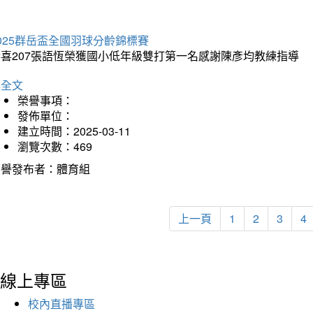
025群岳盃全國羽球分齡錦標賽
恭喜207張語恆榮獲國小低年級雙打第一名感謝陳彥均教練指導
詳全文
榮譽事項：
發佈單位：
建立時間：2025-03-11
瀏覽次數：469
榮譽發布者：體育組
上一頁
1
2
3
4
線上專區
校內直播專區