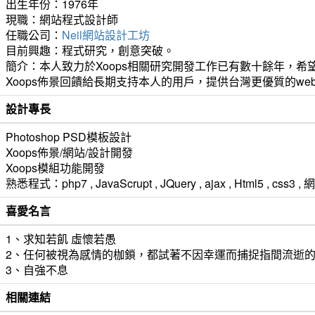
出生年份：1976年
現職：網站程式設計師
任職公司：
Neil網站設計工坊
目前興趣：程式研究，創意突破。
簡介：本人致力於Xoops相關研究開發工作已有數十餘年，希望
Xoops佈景回饋給長期支持本人的用戶，提供台灣更優質的we
設計專長
Photoshop PSD模板設計
Xoops佈景/網站/設計開發
Xoops模組功能開發
熟悉程式：php7 , JavaScrupt , JQuery , ajax , Html5 ,
喜愛名言
1、求知若飢 虛懷若愚
2、任何被視為感情的枷鎖，都試著不因幸運而捕捉指間流逝
3、自強不息
相關連結