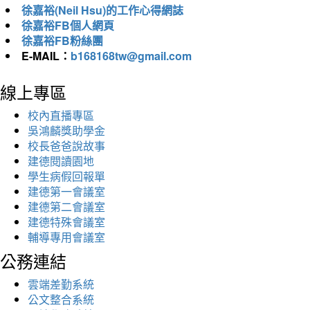
徐嘉裕(Neil Hsu)的工作心得網誌
徐嘉裕FB個人網頁
徐嘉裕FB粉絲團
E-MAIL：
b168168tw@gmail.com
線上專區
校內直播專區
吳鴻麟獎助學金
校長爸爸說故事
建德閱讀園地
學生病假回報單
建德第一會議室
建德第二會議室
建德特殊會議室
輔導專用會議室
公務連結
雲端差勤系統
公文整合系統