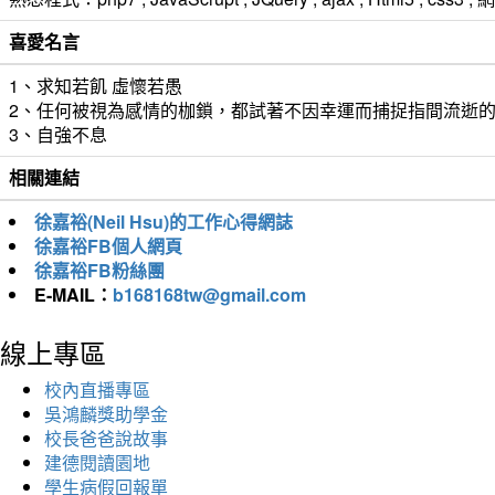
喜愛名言
1、求知若飢 虛懷若愚
2、任何被視為感情的枷鎖，都試著不因幸運而捕捉指間流逝
3、自強不息
相關連結
徐嘉裕(Neil Hsu)的工作心得網誌
徐嘉裕FB個人網頁
徐嘉裕FB粉絲團
E-MAIL：
b168168tw@gmail.com
線上專區
校內直播專區
吳鴻麟獎助學金
校長爸爸說故事
建德閱讀園地
學生病假回報單