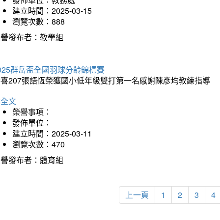
建立時間：2025-03-15
瀏覽次數：888
榮譽發布者：教學組
025群岳盃全國羽球分齡錦標賽
恭喜207張語恆榮獲國小低年級雙打第一名感謝陳彥均教練指導
詳全文
榮譽事項：
發佈單位：
建立時間：2025-03-11
瀏覽次數：470
榮譽發布者：體育組
上一頁
1
2
3
4