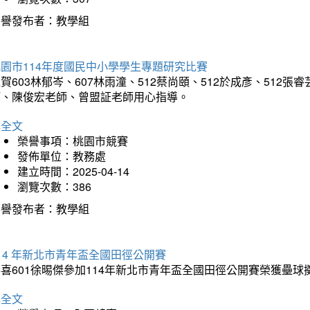
榮譽發布者：教學組
園市114年度國民中小學學生專題研究比賽
賀603林郁岑、607林雨潼、512蔡尚頤、512於成彥、51
師、陳俊宏老師、曾盟証老師用心指導。
詳全文
榮譽事項：桃園市競賽
發佈單位：教務處
建立時間：2025-04-14
瀏覽次數：386
榮譽發布者：教學組
14 年新北市青年盃全國田徑公開賽
恭喜601徐晹傑參加114年新北市青年盃全國田徑公開賽榮獲壘
詳全文