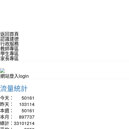
返回首頁
認識建德
行政服務
教師專區
學生專區
家長專區
網站登入login
流量統計
今天：
50161
昨天：
103114
本週：
50161
本月：
897737
總計：
33101214