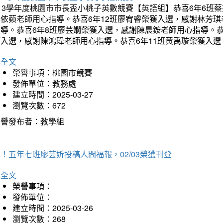
113學年度桃園市市長盃小桃子英數競賽【英語組】恭喜6年6班
李依蘋老師用心指導。恭喜6年12班廖宥睿榮獲入選，感謝林芳
指導。恭喜6年8班廖芸嫺榮獲入選，感謝陳晨銨老師用心指導。恭
獲入選，感謝陳鴻瑋老師用心指導。恭喜6年11班黃禹璇榮獲入
詳全文
榮譽事項：桃園市競賽
發佈單位：教務處
建立時間：2025-03-27
瀏覽次數：672
榮譽發布者：教學組
！五年七班廖芸妡投稿人間福報，02/03榮獲刊登
詳全文
榮譽事項：
發佈單位：
建立時間：2025-03-26
瀏覽次數：268