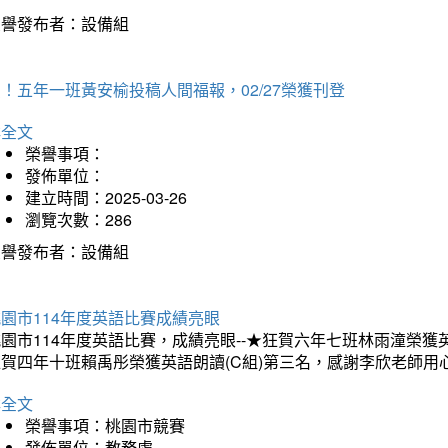
榮譽發布者：設備組
！五年一班黃安榆投稿人間福報，02/27榮獲刊登
詳全文
榮譽事項：
發佈單位：
建立時間：2025-03-26
瀏覽次數：286
榮譽發布者：設備組
園市114年度英語比賽成績亮眼
園市114年度英語比賽，成績亮眼--★狂賀六年七班林雨潼榮
狂賀四年十班賴禹彤榮獲英語朗讀(C組)第三名，感謝李欣老師用
詳全文
榮譽事項：桃園市競賽
發佈單位：教務處