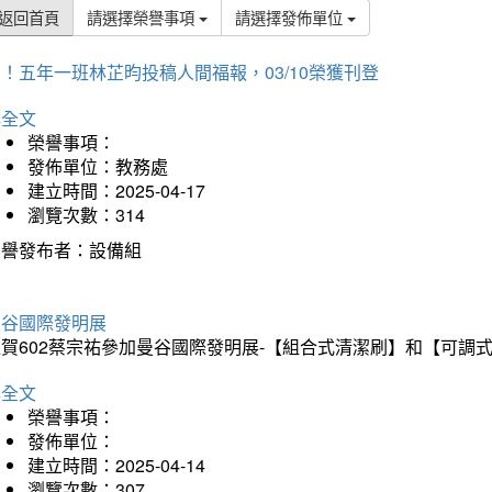
返回首頁
請選擇榮譽事項
請選擇發佈單位
！五年一班林芷昀投稿人間福報，03/10榮獲刊登
詳全文
榮譽事項：
發佈單位：教務處
建立時間：2025-04-17
瀏覽次數：314
榮譽發布者：設備組
曼谷國際發明展
狂賀602蔡宗祐參加曼谷國際發明展-【組合式清潔刷】和【可調
詳全文
榮譽事項：
發佈單位：
建立時間：2025-04-14
瀏覽次數：307