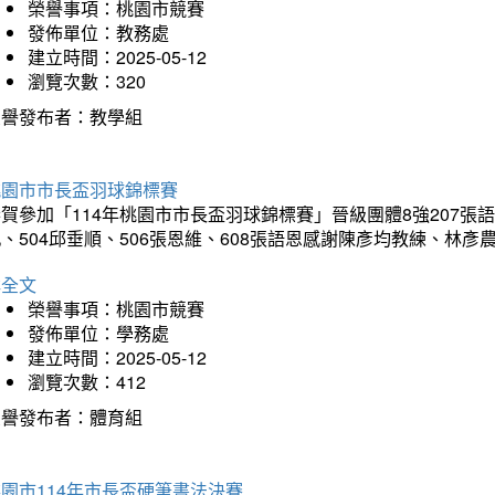
榮譽事項：桃園市競賽
發佈單位：教務處
建立時間：2025-05-12
瀏覽次數：320
榮譽發布者：教學組
桃園市市長盃羽球錦標賽
賀參加「114年桃園市市長盃羽球錦標賽」晉級團體8強207張語恆
、504邱垂順、506張恩維、608張語恩感謝陳彥均教練、林
詳全文
榮譽事項：桃園市競賽
發佈單位：學務處
建立時間：2025-05-12
瀏覽次數：412
榮譽發布者：體育組
園市114年市長盃硬筆書法決賽