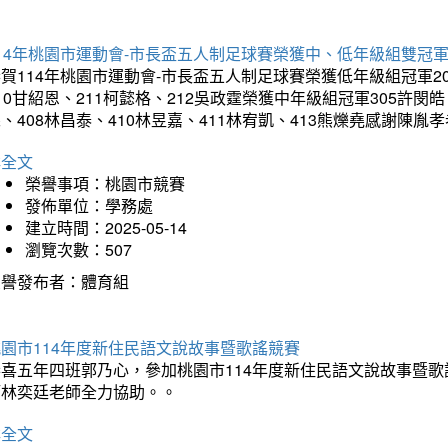
14年桃園市運動會-市長盃五人制足球賽榮獲中、低年級組雙冠
賀114年桃園市運動會-市長盃五人制足球賽榮獲低年級組冠軍201
10甘紹恩、211柯懿格、212吳政霆榮獲中年級組冠軍305許閔皓、
、408林昌泰、410林昱嘉、411林宥凱、413熊爍堯感謝陳胤
詳全文
榮譽事項：桃園市競賽
發佈單位：學務處
建立時間：2025-05-14
瀏覽次數：507
榮譽發布者：體育組
園市114年度新住民語文說故事暨歌謠競賽
恭喜五年四班郭乃心，參加桃園市114年度新住民語文說故事暨
師林奕廷老師全力協助。。
詳全文