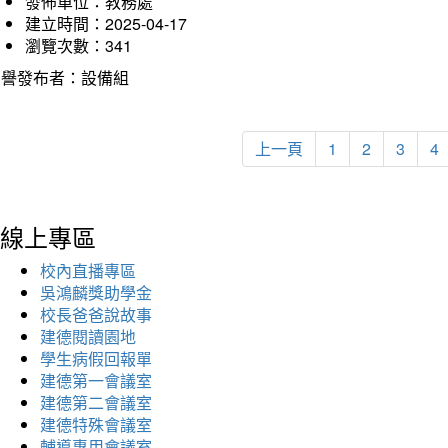
發佈單位：教務處
建立時間：2025-04-17
瀏覽次數：341
榮譽發布者：設備組
上一頁
1
2
3
4
線上專區
校內直播專區
吳鴻麟獎助學金
校長爸爸說故事
建德閱讀園地
學生病假回報單
建德第一會議室
建德第二會議室
建德特殊會議室
輔導專用會議室