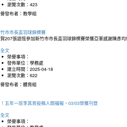
瀏覽次數：423
榮譽發布者：教學組
新竹市市長盃羽球錦標賽
恭賀207張語恆參加新竹市市長盃羽球錦標賽榮獲亞軍感謝陳彥均
詳全文
榮譽事項：
發佈單位：學務處
建立時間：2025-04-18
瀏覽次數：622
榮譽發布者：體育組
！五年一班李其恩投稿人間福報，03/03榮獲刊登
詳全文
榮譽事項：