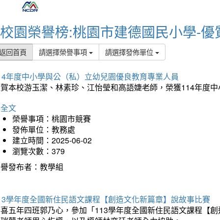
校園榮譽榜:桃園市建德國民小學-優
返回首頁
請選擇榮譽事項
請選擇發佈單位
114年度中小學與公（私）立幼兒園優良教育專業人員
狂賀本校游玉潔、林素珍、江怡瑩和高語婕老師，榮獲114年度
詳全文
榮譽事項：桃園市競賽
發佈單位：教務處
建立時間：2025-06-02
瀏覽次數：379
榮譽發布者：教學組
113學年度全國新住民語文課程【創造文化新篇章】說故事比賽
恭喜五年四班郭乃心，參加「113學年度全國新住民語文課程【