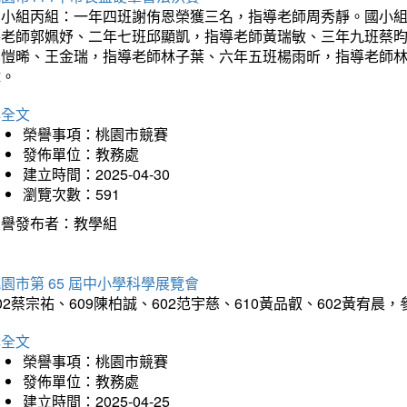
國小組丙組：一年四班謝侑恩榮獲三名，指導老師周秀靜。國小
導老師郭姵妤、二年七班邱顯凱，指導老師黃瑞敏、三年九班蔡
吳愷晞、王金瑞，指導老師林子葉、六年五班楊雨昕，指導老師
瑋。
詳全文
榮譽事項：桃園市競賽
發佈單位：教務處
建立時間：2025-04-30
瀏覽次數：591
榮譽發布者：教學組
園市第 65 屆中小學科學展覽會
02蔡宗祐、609陳柏誠、602范宇慈、610黃品叡、602黃
詳全文
榮譽事項：桃園市競賽
發佈單位：教務處
建立時間：2025-04-25