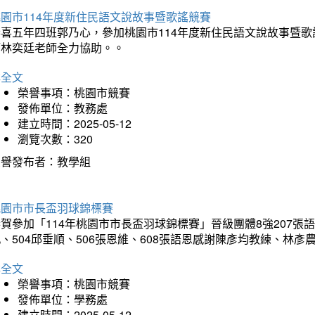
園市114年度新住民語文說故事暨歌謠競賽
恭喜五年四班郭乃心，參加桃園市114年度新住民語文說故事暨
師林奕廷老師全力協助。。
詳全文
榮譽事項：桃園市競賽
發佈單位：教務處
建立時間：2025-05-12
瀏覽次數：320
榮譽發布者：教學組
桃園市市長盃羽球錦標賽
賀參加「114年桃園市市長盃羽球錦標賽」晉級團體8強207張語恆
、504邱垂順、506張恩維、608張語恩感謝陳彥均教練、林
詳全文
榮譽事項：桃園市競賽
發佈單位：學務處
建立時間：2025-05-12