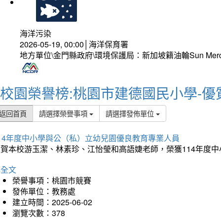
海洋污染
2026-05-19, 00:00│海洋保育署
地方單位\金門縣政府\環境保護局：新加坡籍油輪Sun Mer
校園榮譽榜:桃園市建德國民小學-優
返回首頁
請選擇榮譽事項
請選擇發佈單位
114年度中小學與公（私）立幼兒園優良教育專業人員
狂賀本校游玉潔、林素珍、江怡瑩和高語婕老師，榮獲114年度
詳全文
榮譽事項：桃園市競賽
發佈單位：教務處
建立時間：2025-06-02
瀏覽次數：378