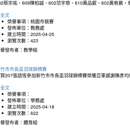
02蔡宗祐、609陳柏誠、602范宇慈、610黃品叡、602黃
詳全文
榮譽事項：桃園市競賽
發佈單位：教務處
建立時間：2025-04-25
瀏覽次數：423
榮譽發布者：教學組
新竹市市長盃羽球錦標賽
恭賀207張語恆參加新竹市市長盃羽球錦標賽榮獲亞軍感謝陳彥均
詳全文
榮譽事項：
發佈單位：學務處
建立時間：2025-04-18
瀏覽次數：622
榮譽發布者：體育組