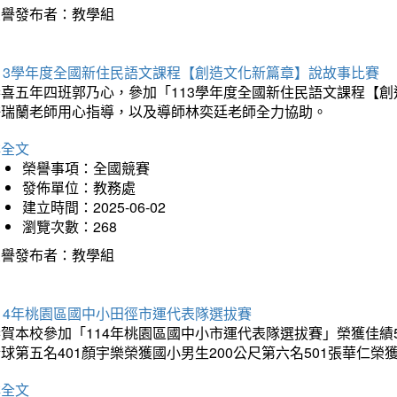
榮譽發布者：教學組
113學年度全國新住民語文課程【創造文化新篇章】說故事比賽
恭喜五年四班郭乃心，參加「113學年度全國新住民語文課程【
許瑞蘭老師用心指導，以及導師林奕廷老師全力協助。
詳全文
榮譽事項：全國競賽
發佈單位：教務處
建立時間：2025-06-02
瀏覽次數：268
榮譽發布者：教學組
14年桃園區國中小田徑市運代表隊選拔賽
賀本校參加「114年桃園區國中小市運代表隊選拔賽」榮獲佳績5
球第五名401顏宇樂榮獲國小男生200公尺第六名501張華仁榮
詳全文