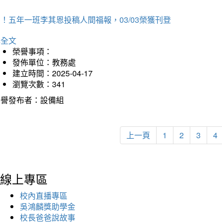
！五年一班李其恩投稿人間福報，03/03榮獲刊登
詳全文
榮譽事項：
發佈單位：教務處
建立時間：2025-04-17
瀏覽次數：341
榮譽發布者：設備組
上一頁
1
2
3
4
線上專區
校內直播專區
吳鴻麟獎助學金
校長爸爸說故事