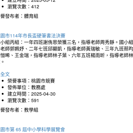
瀏覽次數：412
榮譽發布者：體育組
園市114年市長盃硬筆書法決賽
國小組丙組：一年四班謝侑恩榮獲三名，指導老師周秀靜。國小
導老師郭姵妤、二年七班邱顯凱，指導老師黃瑞敏、三年九班蔡
吳愷晞、王金瑞，指導老師林子葉、六年五班楊雨昕，指導老師
瑋。
詳全文
榮譽事項：桃園市競賽
發佈單位：教務處
建立時間：2025-04-30
瀏覽次數：591
榮譽發布者：教學組
園市第 65 屆中小學科學展覽會