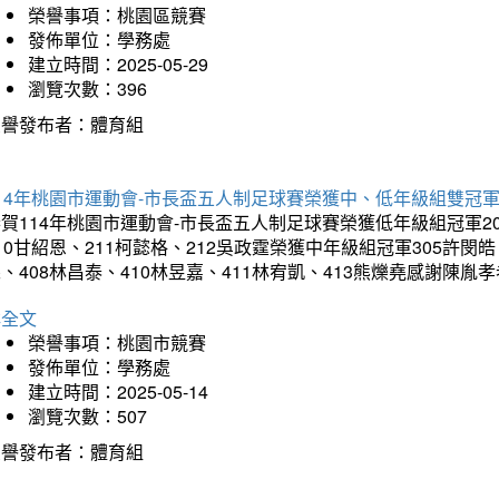
榮譽事項：桃園區競賽
發佈單位：學務處
建立時間：2025-05-29
瀏覽次數：396
榮譽發布者：體育組
14年桃園市運動會-市長盃五人制足球賽榮獲中、低年級組雙冠
賀114年桃園市運動會-市長盃五人制足球賽榮獲低年級組冠軍201
10甘紹恩、211柯懿格、212吳政霆榮獲中年級組冠軍305許閔皓、
、408林昌泰、410林昱嘉、411林宥凱、413熊爍堯感謝陳胤
詳全文
榮譽事項：桃園市競賽
發佈單位：學務處
建立時間：2025-05-14
瀏覽次數：507
榮譽發布者：體育組