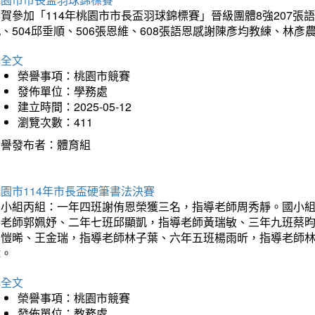
賀參加「114年桃園市市長盃羽球錦標賽」晉級團體8強207張語恆
、504邱垂順、506張恩維、608張語恩感謝陳彥均教練、林
詳全文
榮譽事項：桃園市競賽
發佈單位：學務處
建立時間：2025-05-12
瀏覽次數：411
榮譽發布者：體育組
園市114年市長盃硬筆書法決賽
國小組丙組：一年四班謝侑恩榮獲三名，指導老師周秀靜。國小
導老師郭姵妤、二年七班邱顯凱，指導老師黃瑞敏、三年九班蔡
吳愷晞、王金瑞，指導老師林子葉、六年五班楊雨昕，指導老師
瑋。
詳全文
榮譽事項：桃園市競賽
發佈單位：教務處