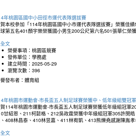
14年桃園區國中小田徑市運代表隊選拔賽
賀本校參加「114年桃園區國中小市運代表隊選拔賽」榮獲佳績5
球第五名401顏宇樂榮獲國小男生200公尺第六名501張華仁榮
詳全文
榮譽事項：桃園區競賽
發佈單位：學務處
建立時間：2025-05-29
瀏覽次數：396
榮譽發布者：體育組
14年桃園市運動會-市長盃五人制足球賽榮獲中、低年級組雙冠
賀114年桃園市運動會-市長盃五人制足球賽榮獲低年級組冠軍201
10甘紹恩、211柯懿格、212吳政霆榮獲中年級組冠軍305許閔皓、
、408林昌泰、410林昱嘉、411林宥凱、413熊爍堯感謝陳胤
詳全文