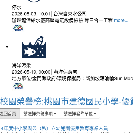
停水
2026-08-03, 10:01│台灣自來水公司
辦理龍潭給水廠高壓電氣設備檢驗 等三合一工程
more...
海洋污染
2026-05-19, 00:00│海洋保育署
地方單位\金門縣政府\環境保護局：新加坡籍油輪Sun Mer
校園榮譽榜:桃園市建德國民小學-優
返回首頁
請選擇榮譽事項
請選擇發佈單位
114年度中小學與公（私）立幼兒園優良教育專業人員