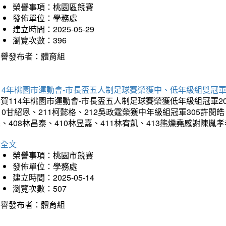
榮譽事項：桃園區競賽
發佈單位：學務處
建立時間：2025-05-29
瀏覽次數：396
榮譽發布者：體育組
14年桃園市運動會-市長盃五人制足球賽榮獲中、低年級組雙冠
賀114年桃園市運動會-市長盃五人制足球賽榮獲低年級組冠軍201
10甘紹恩、211柯懿格、212吳政霆榮獲中年級組冠軍305許閔皓、
、408林昌泰、410林昱嘉、411林宥凱、413熊爍堯感謝陳胤
詳全文
榮譽事項：桃園市競賽
發佈單位：學務處
建立時間：2025-05-14
瀏覽次數：507
榮譽發布者：體育組