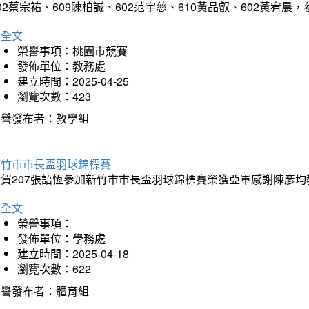
02蔡宗祐、609陳柏誠、602范宇慈、610黃品叡、602黃
詳全文
榮譽事項：桃園市競賽
發佈單位：教務處
建立時間：2025-04-25
瀏覽次數：423
榮譽發布者：教學組
新竹市市長盃羽球錦標賽
恭賀207張語恆參加新竹市市長盃羽球錦標賽榮獲亞軍感謝陳彥均
詳全文
榮譽事項：
發佈單位：學務處
建立時間：2025-04-18
瀏覽次數：622
榮譽發布者：體育組