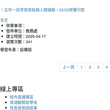
！五年一班李其恩投稿人間福報，03/03榮獲刊登
詳全文
榮譽事項：
發佈單位：教務處
建立時間：2025-04-17
瀏覽次數：341
榮譽發布者：設備組
上一頁
1
2
3
4
線上專區
校內直播專區
吳鴻麟獎助學金
校長爸爸說故事