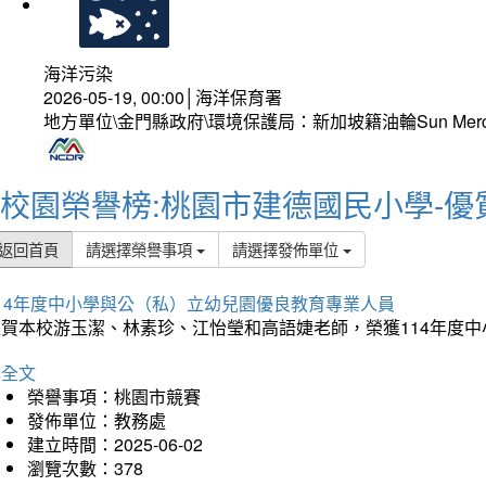
海洋污染
2026-05-19, 00:00│海洋保育署
地方單位\金門縣政府\環境保護局：新加坡籍油輪Sun Mer
校園榮譽榜:桃園市建德國民小學-優
返回首頁
請選擇榮譽事項
請選擇發佈單位
114年度中小學與公（私）立幼兒園優良教育專業人員
狂賀本校游玉潔、林素珍、江怡瑩和高語婕老師，榮獲114年度
詳全文
榮譽事項：桃園市競賽
發佈單位：教務處
建立時間：2025-06-02
瀏覽次數：378