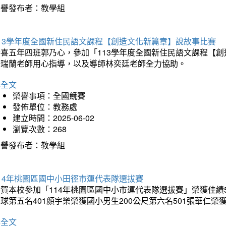
榮譽發布者：教學組
113學年度全國新住民語文課程【創造文化新篇章】說故事比賽
恭喜五年四班郭乃心，參加「113學年度全國新住民語文課程【
許瑞蘭老師用心指導，以及導師林奕廷老師全力協助。
詳全文
榮譽事項：全國競賽
發佈單位：教務處
建立時間：2025-06-02
瀏覽次數：268
榮譽發布者：教學組
14年桃園區國中小田徑市運代表隊選拔賽
賀本校參加「114年桃園區國中小市運代表隊選拔賽」榮獲佳績5
球第五名401顏宇樂榮獲國小男生200公尺第六名501張華仁榮
詳全文