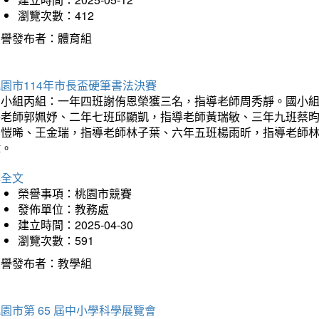
瀏覽次數：412
榮譽發布者：體育組
園市114年市長盃硬筆書法決賽
國小組丙組：一年四班謝侑恩榮獲三名，指導老師周秀靜。國小
導老師郭姵妤、二年七班邱顯凱，指導老師黃瑞敏、三年九班蔡
吳愷晞、王金瑞，指導老師林子葉、六年五班楊雨昕，指導老師
瑋。
詳全文
榮譽事項：桃園市競賽
發佈單位：教務處
建立時間：2025-04-30
瀏覽次數：591
榮譽發布者：教學組
園市第 65 屆中小學科學展覽會