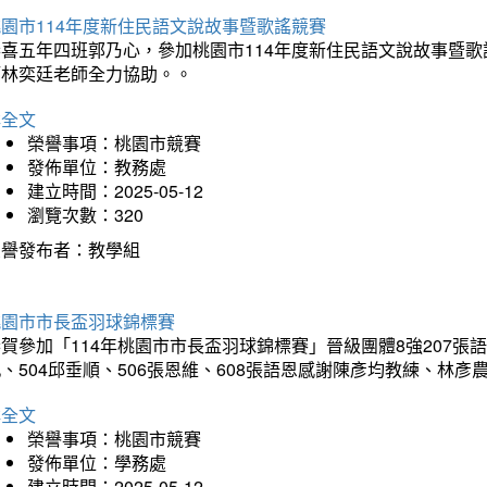
園市114年度新住民語文說故事暨歌謠競賽
恭喜五年四班郭乃心，參加桃園市114年度新住民語文說故事暨
師林奕廷老師全力協助。。
詳全文
榮譽事項：桃園市競賽
發佈單位：教務處
建立時間：2025-05-12
瀏覽次數：320
榮譽發布者：教學組
桃園市市長盃羽球錦標賽
賀參加「114年桃園市市長盃羽球錦標賽」晉級團體8強207張語恆
、504邱垂順、506張恩維、608張語恩感謝陳彥均教練、林
詳全文
榮譽事項：桃園市競賽
發佈單位：學務處
建立時間：2025-05-12