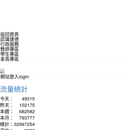
返回首頁
認識建德
行政服務
教師專區
學生專區
家長專區
網站登入login
流量統計
今天：
49315
昨天：
102175
本週：
682582
本月：
793777
總計：
32997254