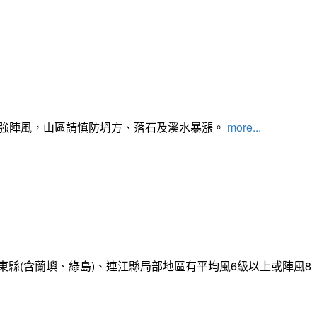
及強陣風，山區請慎防坍方、落石及溪水暴漲。
more...
縣(含蘭嶼、綠島)、連江縣局部地區有平均風6級以上或陣風8