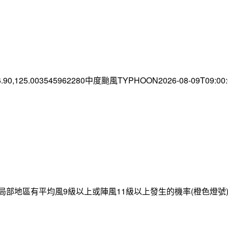
6.90,125.003545962280中度颱風TYPHOON2026-08-09T09:0
局部地區有平均風9級以上或陣風11級以上發生的機率(橙色燈號)