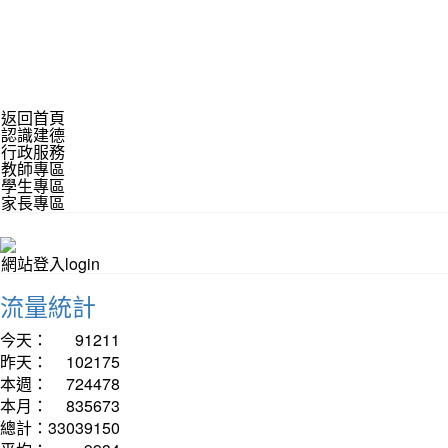
返回首頁
認識建德
行政服務
教師專區
學生專區
家長專區
網站登入login
流量統計
今天：
91211
昨天：
102175
本週：
724478
本月：
835673
總計：
33039150