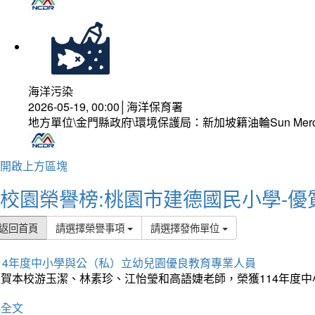
海洋污染
2026-05-19, 00:00│海洋保育署
地方單位\金門縣政府\環境保護局：新加坡籍油輪Sun Mer
開啟上方區塊
校園榮譽榜:桃園市建德國民小學-優
返回首頁
請選擇榮譽事項
請選擇發佈單位
114年度中小學與公（私）立幼兒園優良教育專業人員
狂賀本校游玉潔、林素珍、江怡瑩和高語婕老師，榮獲114年度
詳全文