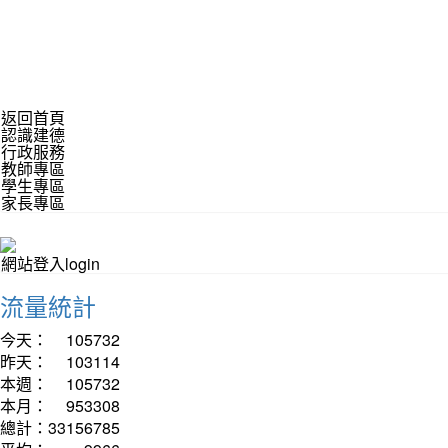
返回首頁
認識建德
行政服務
教師專區
學生專區
家長專區
網站登入login
流量統計
今天：
105732
昨天：
103114
本週：
105732
本月：
953308
總計：
33156785