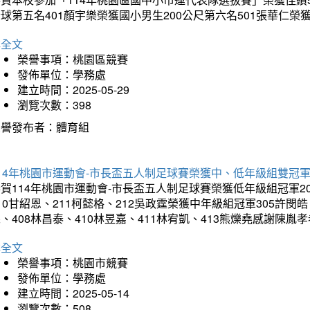
球第五名401顏宇樂榮獲國小男生200公尺第六名501張華仁榮
詳全文
榮譽事項：桃園區競賽
發佈單位：學務處
建立時間：2025-05-29
瀏覽次數：398
榮譽發布者：體育組
14年桃園市運動會-市長盃五人制足球賽榮獲中、低年級組雙冠
賀114年桃園市運動會-市長盃五人制足球賽榮獲低年級組冠軍201
10甘紹恩、211柯懿格、212吳政霆榮獲中年級組冠軍305許閔皓、
、408林昌泰、410林昱嘉、411林宥凱、413熊爍堯感謝陳胤
詳全文
榮譽事項：桃園市競賽
發佈單位：學務處
建立時間：2025-05-14
瀏覽次數：508