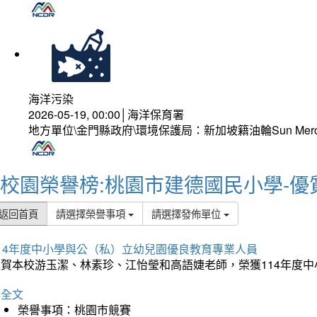
海洋污染
2026-05-19, 00:00│海洋保育署
地方單位\金門縣政府\環境保護局：新加坡籍油輪Sun Mer
校園榮譽榜:桃園市建德國民小學-優
返回首頁
請選擇榮譽事項
請選擇發佈單位
114年度中小學與公（私）立幼兒園優良教育專業人員
狂賀本校游玉潔、林素珍、江怡瑩和高語婕老師，榮獲114年度
詳全文
榮譽事項：桃園市競賽