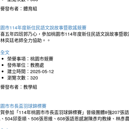
榮譽發布者：體育組
園市114年度新住民語文說故事暨歌謠競賽
恭喜五年四班郭乃心，參加桃園市114年度新住民語文說故事暨
師林奕廷老師全力協助。。
詳全文
榮譽事項：桃園市競賽
發佈單位：教務處
建立時間：2025-05-12
瀏覽次數：320
榮譽發布者：教學組
桃園市市長盃羽球錦標賽
賀參加「114年桃園市市長盃羽球錦標賽」晉級團體8強207張語恆
、504邱垂順、506張恩維、608張語恩感謝陳彥均教練、林