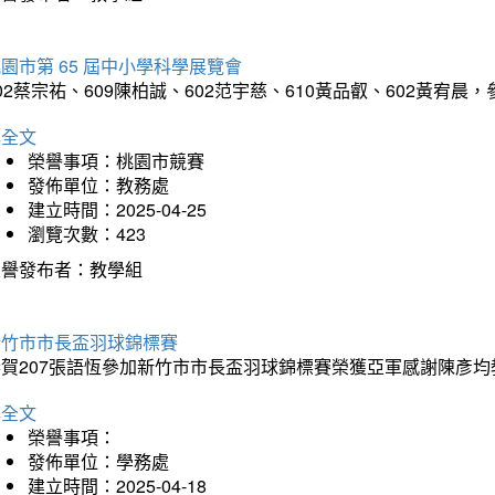
園市第 65 屆中小學科學展覽會
02蔡宗祐、609陳柏誠、602范宇慈、610黃品叡、602黃
詳全文
榮譽事項：桃園市競賽
發佈單位：教務處
建立時間：2025-04-25
瀏覽次數：423
榮譽發布者：教學組
新竹市市長盃羽球錦標賽
恭賀207張語恆參加新竹市市長盃羽球錦標賽榮獲亞軍感謝陳彥均
詳全文
榮譽事項：
發佈單位：學務處
建立時間：2025-04-18