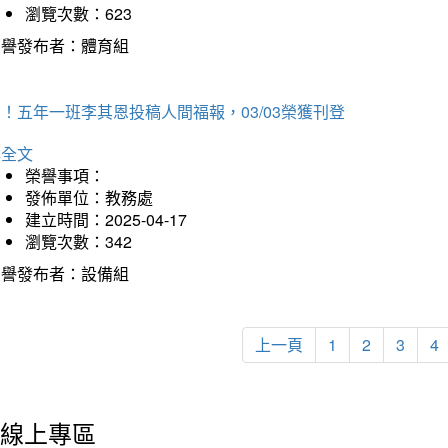
瀏覽次數：623
榮譽發布者：體育組
！五年一班李其恩投稿人間福報，03/03榮獲刊登
詳全文
榮譽事項：
發佈單位：教務處
建立時間：2025-04-17
瀏覽次數：342
榮譽發布者：設備組
上一頁
1
2
3
4
線上專區