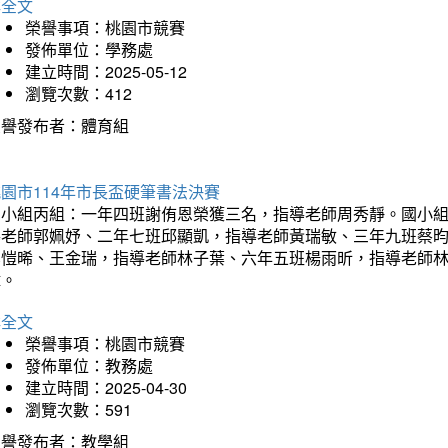
詳全文
榮譽事項：桃園市競賽
發佈單位：學務處
建立時間：2025-05-12
瀏覽次數：412
榮譽發布者：體育組
園市114年市長盃硬筆書法決賽
國小組丙組：一年四班謝侑恩榮獲三名，指導老師周秀靜。國小
導老師郭姵妤、二年七班邱顯凱，指導老師黃瑞敏、三年九班蔡
吳愷晞、王金瑞，指導老師林子葉、六年五班楊雨昕，指導老師
瑋。
詳全文
榮譽事項：桃園市競賽
發佈單位：教務處
建立時間：2025-04-30
瀏覽次數：591
榮譽發布者：教學組