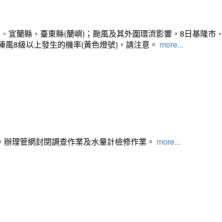
、宜蘭縣、臺東縣(蘭嶼)；颱風及其外圍環流影響，8日基隆市
陣風8級以上發生的機率(黃色燈號)，請注意。
more...
，辦理管網封閉調查作業及水量計檢修作業。
more...