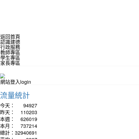
返回首頁
認識建德
行政服務
教師專區
學生專區
家長專區
網站登入login
流量統計
今天：
94927
昨天：
110203
本週：
626019
本月：
737214
總計：
32940691