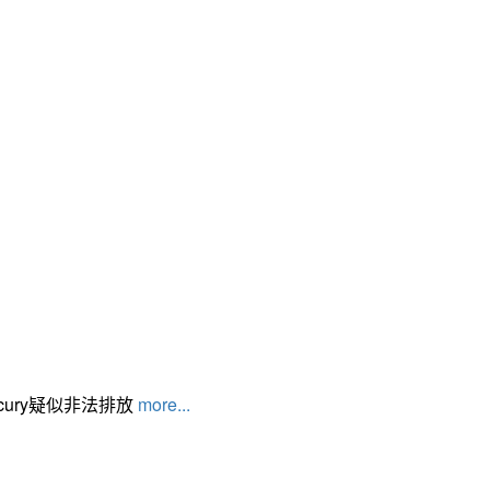
cury疑似非法排放
more...