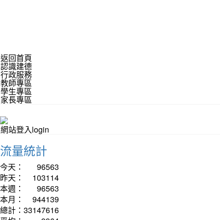
返回首頁
認識建德
行政服務
教師專區
學生專區
家長專區
網站登入login
流量統計
今天：
96563
昨天：
103114
本週：
96563
本月：
944139
總計：
33147616