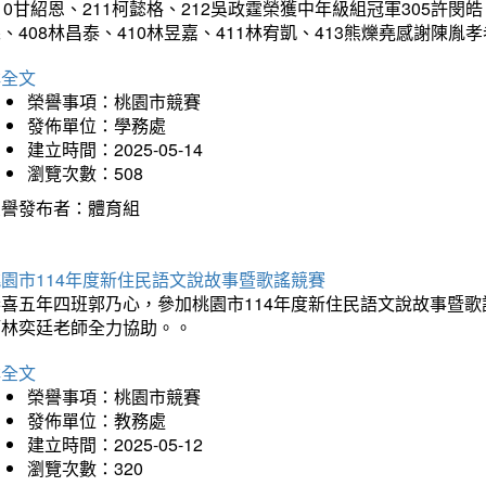
10甘紹恩、211柯懿格、212吳政霆榮獲中年級組冠軍305許閔皓、
、408林昌泰、410林昱嘉、411林宥凱、413熊爍堯感謝陳胤
詳全文
榮譽事項：桃園市競賽
發佈單位：學務處
建立時間：2025-05-14
瀏覽次數：508
榮譽發布者：體育組
園市114年度新住民語文說故事暨歌謠競賽
恭喜五年四班郭乃心，參加桃園市114年度新住民語文說故事暨
師林奕廷老師全力協助。。
詳全文
榮譽事項：桃園市競賽
發佈單位：教務處
建立時間：2025-05-12
瀏覽次數：320