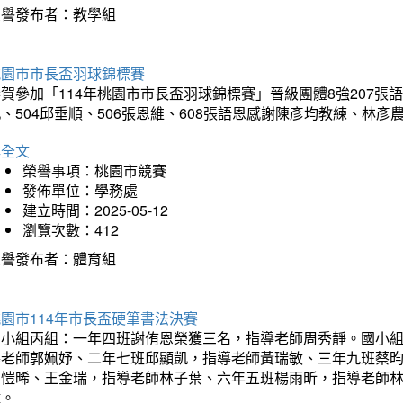
榮譽發布者：教學組
桃園市市長盃羽球錦標賽
賀參加「114年桃園市市長盃羽球錦標賽」晉級團體8強207張語恆
、504邱垂順、506張恩維、608張語恩感謝陳彥均教練、林
詳全文
榮譽事項：桃園市競賽
發佈單位：學務處
建立時間：2025-05-12
瀏覽次數：412
榮譽發布者：體育組
園市114年市長盃硬筆書法決賽
國小組丙組：一年四班謝侑恩榮獲三名，指導老師周秀靜。國小
導老師郭姵妤、二年七班邱顯凱，指導老師黃瑞敏、三年九班蔡
吳愷晞、王金瑞，指導老師林子葉、六年五班楊雨昕，指導老師
瑋。