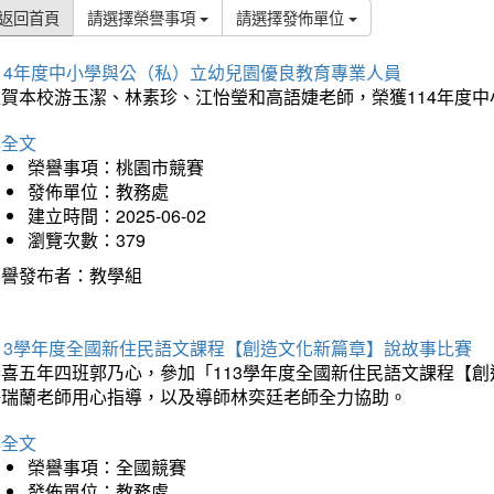
返回首頁
請選擇榮譽事項
請選擇發佈單位
114年度中小學與公（私）立幼兒園優良教育專業人員
狂賀本校游玉潔、林素珍、江怡瑩和高語婕老師，榮獲114年度
詳全文
榮譽事項：桃園市競賽
發佈單位：教務處
建立時間：2025-06-02
瀏覽次數：379
榮譽發布者：教學組
113學年度全國新住民語文課程【創造文化新篇章】說故事比賽
恭喜五年四班郭乃心，參加「113學年度全國新住民語文課程【
許瑞蘭老師用心指導，以及導師林奕廷老師全力協助。
詳全文
榮譽事項：全國競賽
發佈單位：教務處