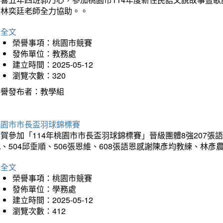
師林奕廷老師全力協助。。
詳全文
榮譽事項：桃園市競賽
發佈單位：教務處
建立時間：2025-05-12
瀏覽次數：320
榮譽發布者：教學組
桃園市市長盃羽球錦標賽
賀參加「114年桃園市市長盃羽球錦標賽」晉級團體8強207張語恆
、504邱垂順、506張恩維、608張語恩感謝陳彥均教練、林
詳全文
榮譽事項：桃園市競賽
發佈單位：學務處
建立時間：2025-05-12
瀏覽次數：412