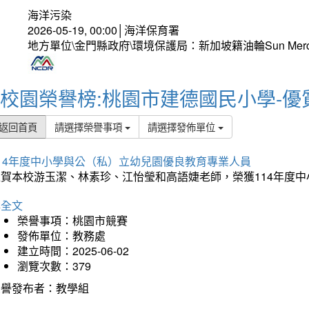
海洋污染
2026-05-19, 00:00│海洋保育署
地方單位\金門縣政府\環境保護局：新加坡籍油輪Sun Mer
校園榮譽榜:桃園市建德國民小學-優
返回首頁
請選擇榮譽事項
請選擇發佈單位
114年度中小學與公（私）立幼兒園優良教育專業人員
狂賀本校游玉潔、林素珍、江怡瑩和高語婕老師，榮獲114年度
詳全文
榮譽事項：桃園市競賽
發佈單位：教務處
建立時間：2025-06-02
瀏覽次數：379
榮譽發布者：教學組