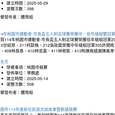
建立時間：2025-05-29
瀏覽次數：398
榮譽發布者：體育組
14年桃園市運動會-市長盃五人制足球賽榮獲中、低年級組雙冠
賀114年桃園市運動會-市長盃五人制足球賽榮獲低年級組冠軍201
10甘紹恩、211柯懿格、212吳政霆榮獲中年級組冠軍305許閔皓、
、408林昌泰、410林昱嘉、411林宥凱、413熊爍堯感謝陳胤
詳全文
榮譽事項：桃園市競賽
發佈單位：學務處
建立時間：2025-05-14
瀏覽次數：508
榮譽發布者：體育組
園市114年度新住民語文說故事暨歌謠競賽
恭喜五年四班郭乃心，參加桃園市114年度新住民語文說故事暨