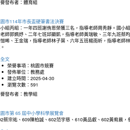
榮譽發布者：體育組
園市114年市長盃硬筆書法決賽
國小組丙組：一年四班謝侑恩榮獲三名，指導老師周秀靜。國小
導老師郭姵妤、二年七班邱顯凱，指導老師黃瑞敏、三年九班蔡
吳愷晞、王金瑞，指導老師林子葉、六年五班楊雨昕，指導老師
瑋。
詳全文
榮譽事項：桃園市競賽
發佈單位：教務處
建立時間：2025-04-30
瀏覽次數：591
榮譽發布者：教學組
園市第 65 屆中小學科學展覽會
02蔡宗祐、609陳柏誠、602范宇慈、610黃品叡、602黃