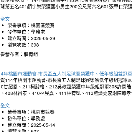
球第五名401顏宇樂榮獲國小男生200公尺第六名501張華仁榮
詳全文
榮譽事項：桃園區競賽
發佈單位：學務處
建立時間：2025-05-29
瀏覽次數：398
榮譽發布者：體育組
14年桃園市運動會-市長盃五人制足球賽榮獲中、低年級組雙冠
賀114年桃園市運動會-市長盃五人制足球賽榮獲低年級組冠軍201
10甘紹恩、211柯懿格、212吳政霆榮獲中年級組冠軍305許閔皓、
、408林昌泰、410林昱嘉、411林宥凱、413熊爍堯感謝陳胤
詳全文
榮譽事項：桃園市競賽
發佈單位：學務處
建立時間：2025-05-14
瀏覽次數：507