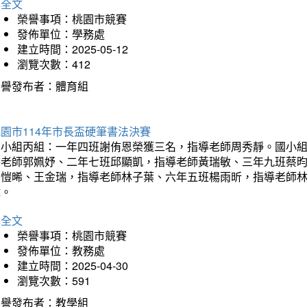
詳全文
榮譽事項：桃園市競賽
發佈單位：學務處
建立時間：2025-05-12
瀏覽次數：412
榮譽發布者：體育組
園市114年市長盃硬筆書法決賽
國小組丙組：一年四班謝侑恩榮獲三名，指導老師周秀靜。國小
導老師郭姵妤、二年七班邱顯凱，指導老師黃瑞敏、三年九班蔡
吳愷晞、王金瑞，指導老師林子葉、六年五班楊雨昕，指導老師
瑋。
詳全文
榮譽事項：桃園市競賽
發佈單位：教務處
建立時間：2025-04-30
瀏覽次數：591
榮譽發布者：教學組