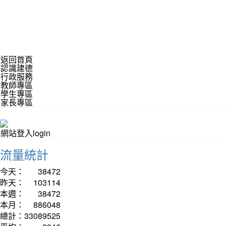
返回首頁
認識建德
行政服務
教師專區
學生專區
家長專區
網站登入login
流量統計
今天：
38472
昨天：
103114
本週：
38472
本月：
886048
總計：
33089525