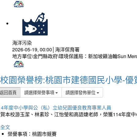
海洋污染
2026-05-19, 00:00│海洋保育署
地方單位\金門縣政府\環境保護局：新加坡籍油輪Sun Mer
校園榮譽榜:桃園市建德國民小學-優
返回首頁
請選擇榮譽事項
請選擇發佈單位
114年度中小學與公（私）立幼兒園優良教育專業人員
狂賀本校游玉潔、林素珍、江怡瑩和高語婕老師，榮獲114年度
詳全文
榮譽事項：桃園市競賽