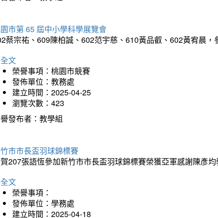
園市第 65 屆中小學科學展覽會
02蔡宗祐、609陳柏誠、602范宇慈、610黃品叡、602黃
詳全文
榮譽事項：桃園市競賽
發佈單位：教務處
建立時間：2025-04-25
瀏覽次數：423
榮譽發布者：教學組
新竹市市長盃羽球錦標賽
恭賀207張語恆參加新竹市市長盃羽球錦標賽榮獲亞軍感謝陳彥均
詳全文
榮譽事項：
發佈單位：學務處
建立時間：2025-04-18