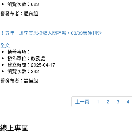
瀏覽次數：623
榮譽發布者：體育組
！五年一班李其恩投稿人間福報，03/03榮獲刊登
詳全文
榮譽事項：
發佈單位：教務處
建立時間：2025-04-17
瀏覽次數：342
榮譽發布者：設備組
上一頁
1
2
3
4
線上專區