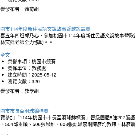
榮譽發布者：體育組
園市114年度新住民語文說故事暨歌謠競賽
恭喜五年四班郭乃心，參加桃園市114年度新住民語文說故事暨
師林奕廷老師全力協助。。
詳全文
榮譽事項：桃園市競賽
發佈單位：教務處
建立時間：2025-05-12
瀏覽次數：320
榮譽發布者：教學組
桃園市市長盃羽球錦標賽
賀參加「114年桃園市市長盃羽球錦標賽」晉級團體8強207張語恆
、504邱垂順、506張恩維、608張語恩感謝陳彥均教練、林