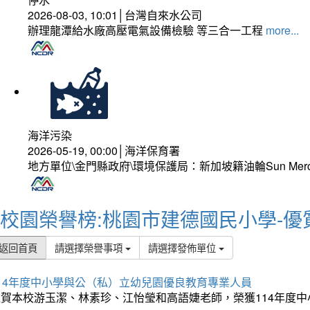
2026-08-03, 10:01│台灣自來水公司
辦理龍潭給水廠高壓電氣設備檢驗 等三合一工程
more...
海洋污染
2026-05-19, 00:00│海洋保育署
地方單位\金門縣政府\環境保護局：新加坡籍油輪Sun Mer
校園榮譽榜:桃園市建德國民小學-優
返回首頁
請選擇榮譽事項
請選擇發佈單位
114年度中小學與公（私）立幼兒園優良教育專業人員
狂賀本校游玉潔、林素珍、江怡瑩和高語婕老師，榮獲114年度