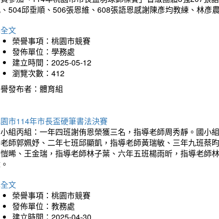
、504邱垂順、506張恩維、608張語恩感謝陳彥均教練、林
詳全文
榮譽事項：桃園市競賽
發佈單位：學務處
建立時間：2025-05-12
瀏覽次數：412
榮譽發布者：體育組
園市114年市長盃硬筆書法決賽
國小組丙組：一年四班謝侑恩榮獲三名，指導老師周秀靜。國小
導老師郭姵妤、二年七班邱顯凱，指導老師黃瑞敏、三年九班蔡
吳愷晞、王金瑞，指導老師林子葉、六年五班楊雨昕，指導老師
瑋。
詳全文
榮譽事項：桃園市競賽
發佈單位：教務處
建立時間：2025-04-30