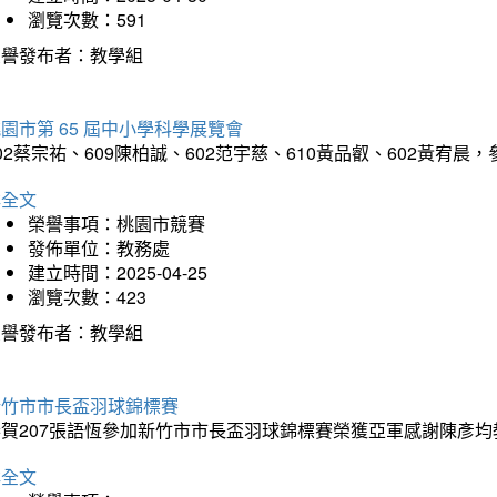
瀏覽次數：591
榮譽發布者：教學組
園市第 65 屆中小學科學展覽會
02蔡宗祐、609陳柏誠、602范宇慈、610黃品叡、602黃
詳全文
榮譽事項：桃園市競賽
發佈單位：教務處
建立時間：2025-04-25
瀏覽次數：423
榮譽發布者：教學組
新竹市市長盃羽球錦標賽
恭賀207張語恆參加新竹市市長盃羽球錦標賽榮獲亞軍感謝陳彥均
詳全文