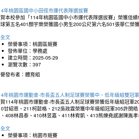
14年桃園區國中小田徑市運代表隊選拔賽
賀本校參加「114年桃園區國中小市運代表隊選拔賽」榮獲佳績5
球第五名401顏宇樂榮獲國小男生200公尺第六名501張華仁榮
詳全文
榮譽事項：桃園區競賽
發佈單位：學務處
建立時間：2025-05-29
瀏覽次數：397
榮譽發布者：體育組
14年桃園市運動會-市長盃五人制足球賽榮獲中、低年級組雙冠
賀114年桃園市運動會-市長盃五人制足球賽榮獲低年級組冠軍201
10甘紹恩、211柯懿格、212吳政霆榮獲中年級組冠軍305許閔皓、
、408林昌泰、410林昱嘉、411林宥凱、413熊爍堯感謝陳胤
詳全文
榮譽事項：桃園市競賽