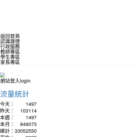
返回首頁
認識建德
行政服務
教師專區
學生專區
家長專區
網站登入login
流量統計
今天：
1497
昨天：
103114
本週：
1497
本月：
849073
總計：
33052550