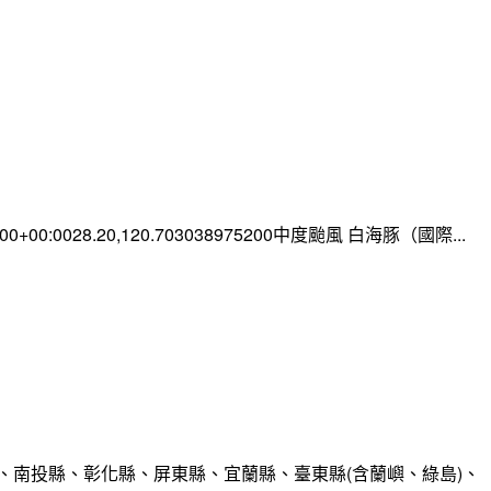
0:00+00:0028.20,120.703038975200中度颱風 白海豚（國際...
、南投縣、彰化縣、屏東縣、宜蘭縣、臺東縣(含蘭嶼、綠島)、