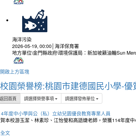
海洋污染
2026-05-19, 00:00│海洋保育署
地方單位\金門縣政府\環境保護局：新加坡籍油輪Sun Mer
開啟上方區塊
校園榮譽榜:桃園市建德國民小學-優
返回首頁
請選擇榮譽事項
請選擇發佈單位
114年度中小學與公（私）立幼兒園優良教育專業人員
狂賀本校游玉潔、林素珍、江怡瑩和高語婕老師，榮獲114年度
詳全文