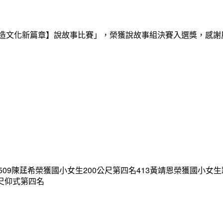
創造文化新篇章】說故事比賽」，榮獲說故事組決賽入選獎，感
09陳莛希榮獲國小女生200公尺第四名413黃靖恩榮獲國小女生
公尺仰式第四名