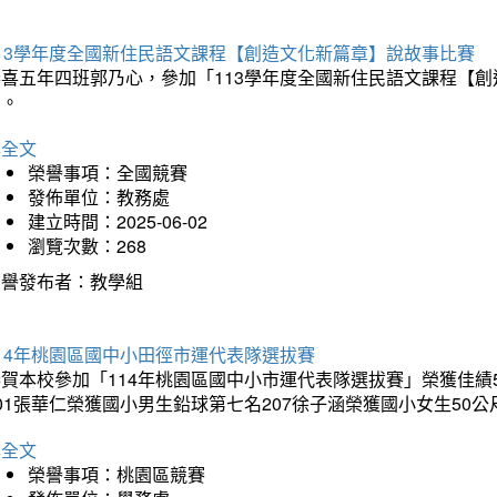
113學年度全國新住民語文課程【創造文化新篇章】說故事比賽
恭喜五年四班郭乃心，參加「113學年度全國新住民語文課程【
助。
詳全文
榮譽事項：全國競賽
發佈單位：教務處
建立時間：2025-06-02
瀏覽次數：268
榮譽發布者：教學組
14年桃園區國中小田徑市運代表隊選拔賽
賀本校參加「114年桃園區國中小市運代表隊選拔賽」榮獲佳績5
01張華仁榮獲國小男生鉛球第七名207徐子涵榮獲國小女生50
詳全文
榮譽事項：桃園區競賽