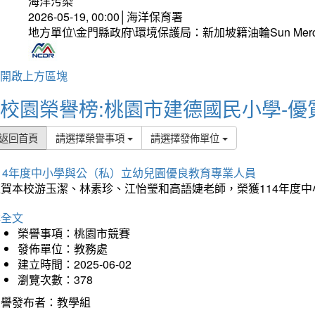
海洋污染
2026-05-19, 00:00│海洋保育署
地方單位\金門縣政府\環境保護局：新加坡籍油輪Sun Mer
開啟上方區塊
校園榮譽榜:桃園市建德國民小學-優
返回首頁
請選擇榮譽事項
請選擇發佈單位
114年度中小學與公（私）立幼兒園優良教育專業人員
狂賀本校游玉潔、林素珍、江怡瑩和高語婕老師，榮獲114年度
詳全文
榮譽事項：桃園市競賽
發佈單位：教務處
建立時間：2025-06-02
瀏覽次數：378
榮譽發布者：教學組