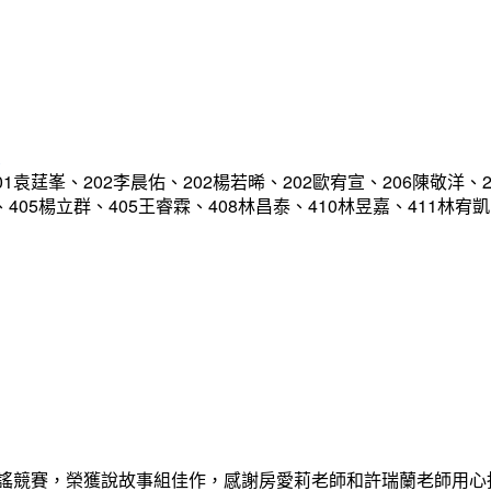
軍
袁莛峯、202李晨佑、202楊若晞、202歐宥宣、206陳敬洋、2
恩、405楊立群、405王睿霖、408林昌泰、410林昱嘉、411林
歌謠競賽，榮獲說故事組佳作，感謝房愛莉老師和許瑞蘭老師用