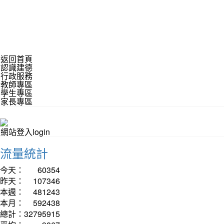
返回首頁
認識建德
行政服務
教師專區
學生專區
家長專區
網站登入login
流量統計
今天：
60354
昨天：
107346
本週：
481243
本月：
592438
總計：
32795915