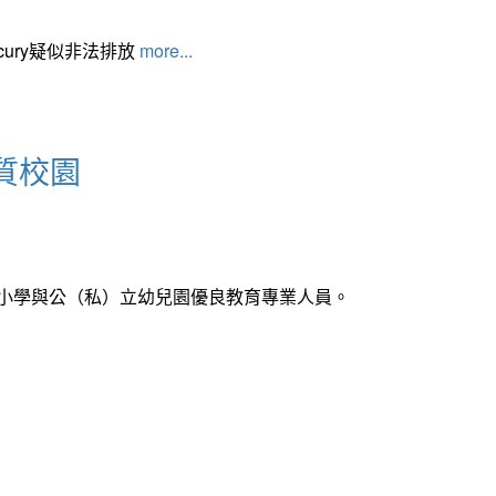
cury疑似非法排放
more...
質校園
中小學與公（私）立幼兒園優良教育專業人員。