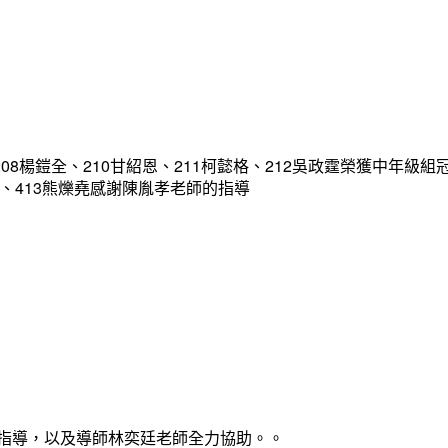
08楊鎧全、210甘紹恩、211柯懿格、212吳政霆榮獲中年級組
宥凱、413熊爍堯感謝陳胤孝老師的指導
心指導，以及導師林奕廷老師全力協助。。