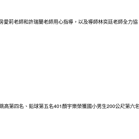
謝房愛莉老師和許瑞蘭老師用心指導，以及導師林奕廷老師全力協
跳高第四名、鉛球第五名401顏宇樂榮獲國小男生200公尺第六