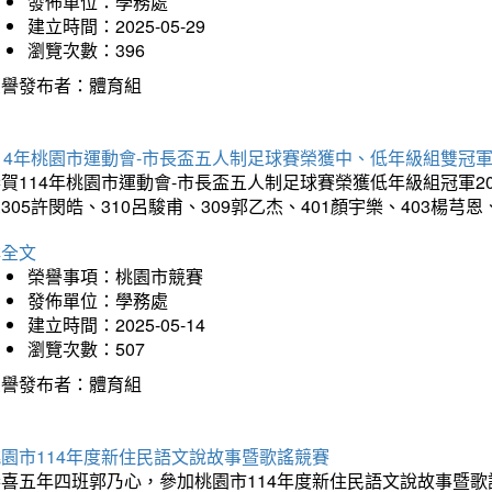
發佈單位：學務處
建立時間：2025-05-29
瀏覽次數：396
榮譽發布者：體育組
14年桃園市運動會-市長盃五人制足球賽榮獲中、低年級組雙冠
賀114年桃園市運動會-市長盃五人制足球賽榮獲低年級組冠軍201
305許閔皓、310呂駿甫、309郭乙杰、401顏宇樂、403楊芎
詳全文
榮譽事項：桃園市競賽
發佈單位：學務處
建立時間：2025-05-14
瀏覽次數：507
榮譽發布者：體育組
園市114年度新住民語文說故事暨歌謠競賽
恭喜五年四班郭乃心，參加桃園市114年度新住民語文說故事暨