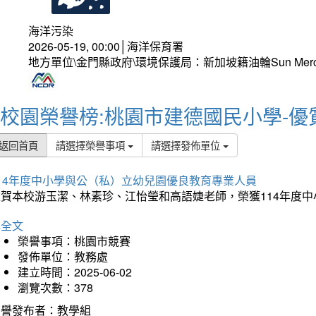
海洋污染
2026-05-19, 00:00│海洋保育署
地方單位\金門縣政府\環境保護局：新加坡籍油輪Sun Mer
校園榮譽榜:桃園市建德國民小學-優
返回首頁
請選擇榮譽事項
請選擇發佈單位
114年度中小學與公（私）立幼兒園優良教育專業人員
狂賀本校游玉潔、林素珍、江怡瑩和高語婕老師，榮獲114年度
詳全文
榮譽事項：桃園市競賽
發佈單位：教務處
建立時間：2025-06-02
瀏覽次數：378
榮譽發布者：教學組