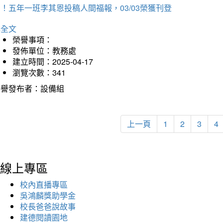
！五年一班李其恩投稿人間福報，03/03榮獲刊登
詳全文
榮譽事項：
發佈單位：教務處
建立時間：2025-04-17
瀏覽次數：341
榮譽發布者：設備組
上一頁
1
2
3
4
線上專區
校內直播專區
吳鴻麟獎助學金
校長爸爸說故事
建德閱讀園地