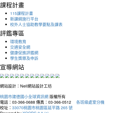
課程計畫
115課程計畫
新課綱施行平台
校外人士協助教學要點及課表
評鑑專區
環境教育
交通安全網
健康促進評鑑網
學生獎懲及申訴
宣導網站
網站設計：Neil網站設計工坊
桃園市建德國小全球資訊網
版權所有
電話：03-366-0688
傳真：03-366-0512
各班級處室分機
校址：
33070桃園市桃園區延平路 265 號