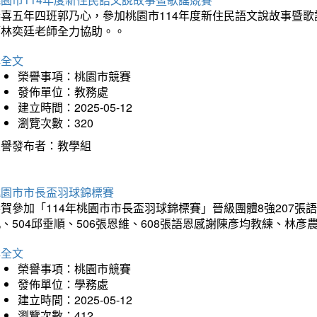
恭喜五年四班郭乃心，參加桃園市114年度新住民語文說故事暨
師林奕廷老師全力協助。。
詳全文
榮譽事項：桃園市競賽
發佈單位：教務處
建立時間：2025-05-12
瀏覽次數：320
榮譽發布者：教學組
桃園市市長盃羽球錦標賽
賀參加「114年桃園市市長盃羽球錦標賽」晉級團體8強207張語恆
、504邱垂順、506張恩維、608張語恩感謝陳彥均教練、林
詳全文
榮譽事項：桃園市競賽
發佈單位：學務處
建立時間：2025-05-12
瀏覽次數：412