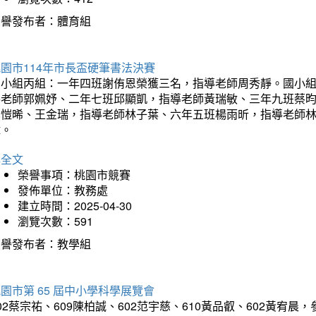
榮譽發布者：體育組
園市114年市長盃硬筆書法決賽
國小組丙組：一年四班謝侑恩榮獲三名，指導老師周秀靜。國小
導老師郭姵妤、二年七班邱顯凱，指導老師黃瑞敏、三年九班蔡
吳愷晞、王金瑞，指導老師林子葉、六年五班楊雨昕，指導老師
瑋。
詳全文
榮譽事項：桃園市競賽
發佈單位：教務處
建立時間：2025-04-30
瀏覽次數：591
榮譽發布者：教學組
園市第 65 屆中小學科學展覽會
02蔡宗祐、609陳柏誠、602范宇慈、610黃品叡、602黃