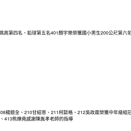
跳高第四名、鉛球第五名401顏宇樂榮獲國小男生200公尺第六
08楊鎧全、210甘紹恩、211柯懿格、212吳政霆榮獲中年級組
宥凱、413熊爍堯感謝陳胤孝老師的指導