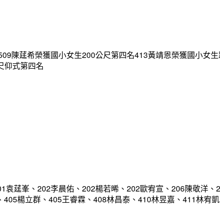
09陳莛希榮獲國小女生200公尺第四名413黃靖恩榮獲國小女生
公尺仰式第四名
軍
袁莛峯、202李晨佑、202楊若晞、202歐宥宣、206陳敬洋、2
恩、405楊立群、405王睿霖、408林昌泰、410林昱嘉、411林