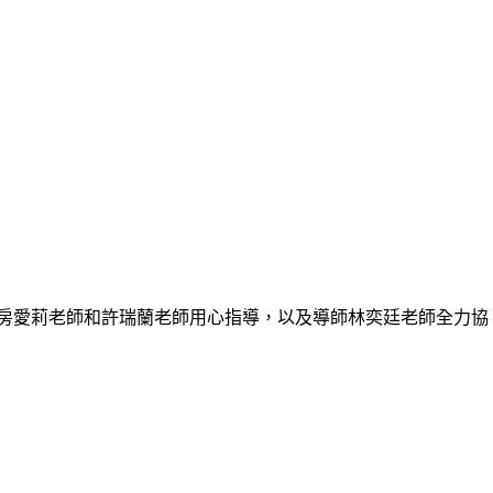
謝房愛莉老師和許瑞蘭老師用心指導，以及導師林奕廷老師全力協