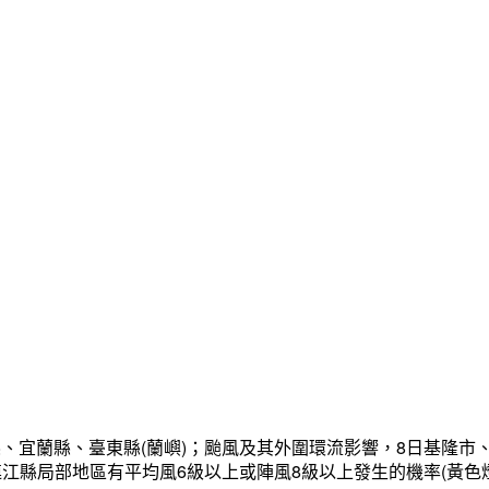
、宜蘭縣、臺東縣(蘭嶼)；颱風及其外圍環流影響，8日基隆市
連江縣局部地區有平均風6級以上或陣風8級以上發生的機率(黃色