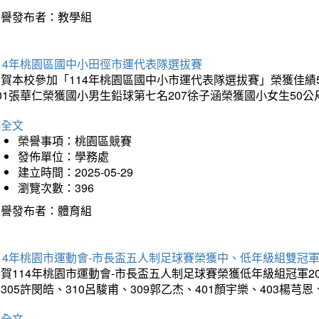
榮譽發布者：教學組
14年桃園區國中小田徑市運代表隊選拔賽
賀本校參加「114年桃園區國中小市運代表隊選拔賽」榮獲佳績5
01張華仁榮獲國小男生鉛球第七名207徐子涵榮獲國小女生50
詳全文
榮譽事項：桃園區競賽
發佈單位：學務處
建立時間：2025-05-29
瀏覽次數：396
榮譽發布者：體育組
14年桃園市運動會-市長盃五人制足球賽榮獲中、低年級組雙冠
賀114年桃園市運動會-市長盃五人制足球賽榮獲低年級組冠軍201
305許閔皓、310呂駿甫、309郭乙杰、401顏宇樂、403楊芎
詳全文