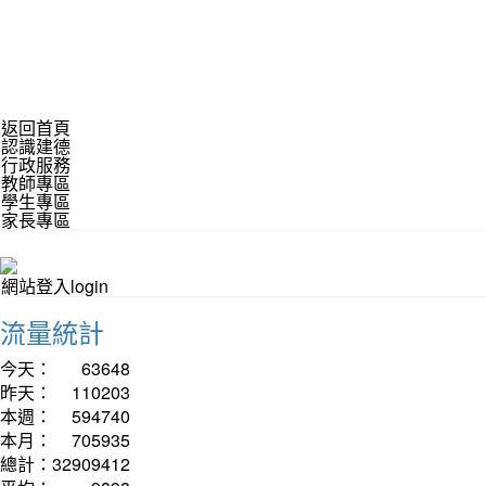
返回首頁
認識建德
行政服務
教師專區
學生專區
家長專區
網站登入login
流量統計
今天：
63648
昨天：
110203
本週：
594740
本月：
705935
總計：
32909412