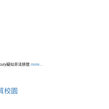
cury疑似非法排放
more...
質校園