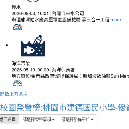
停水
2026-08-03, 10:01│台灣自來水公司
辦理龍潭給水廠高壓電氣設備檢驗 等三合一工程
more...
海洋污染
2026-05-19, 00:00│海洋保育署
地方單位\金門縣政府\環境保護局：新加坡籍油輪Sun Mer
開啟上方區塊
校園榮譽榜:桃園市建德國民小學-優
返回首頁
請選擇榮譽事項
請選擇發佈單位