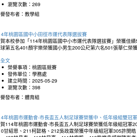
瀏覽次數：269
榮譽發布者：教學組
14年桃園區國中小田徑市運代表隊選拔賽
賀本校參加「114年桃園區國中小市運代表隊選拔賽」榮獲佳績5
球第五名401顏宇樂榮獲國小男生200公尺第六名501張華仁榮
詳全文
榮譽事項：桃園區競賽
發佈單位：學務處
建立時間：2025-05-29
瀏覽次數：398
榮譽發布者：體育組
14年桃園市運動會-市長盃五人制足球賽榮獲中、低年級組雙冠
賀114年桃園市運動會-市長盃五人制足球賽榮獲低年級組冠軍201
10甘紹恩、211柯懿格、212吳政霆榮獲中年級組冠軍305許閔皓、