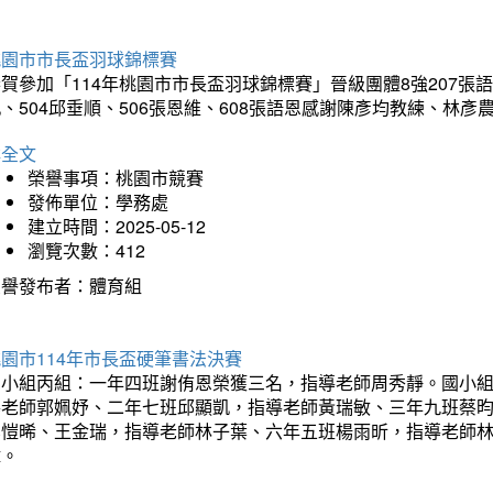
桃園市市長盃羽球錦標賽
賀參加「114年桃園市市長盃羽球錦標賽」晉級團體8強207張語恆
、504邱垂順、506張恩維、608張語恩感謝陳彥均教練、林
詳全文
榮譽事項：桃園市競賽
發佈單位：學務處
建立時間：2025-05-12
瀏覽次數：412
榮譽發布者：體育組
園市114年市長盃硬筆書法決賽
國小組丙組：一年四班謝侑恩榮獲三名，指導老師周秀靜。國小
導老師郭姵妤、二年七班邱顯凱，指導老師黃瑞敏、三年九班蔡
吳愷晞、王金瑞，指導老師林子葉、六年五班楊雨昕，指導老師
瑋。