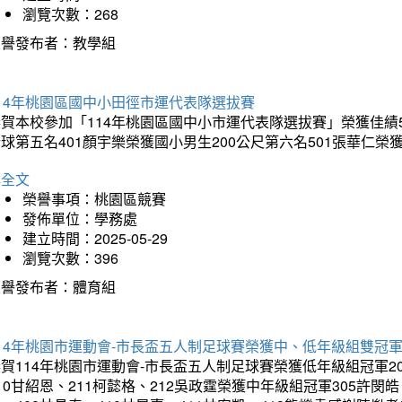
瀏覽次數：268
榮譽發布者：教學組
14年桃園區國中小田徑市運代表隊選拔賽
賀本校參加「114年桃園區國中小市運代表隊選拔賽」榮獲佳績5
球第五名401顏宇樂榮獲國小男生200公尺第六名501張華仁榮
詳全文
榮譽事項：桃園區競賽
發佈單位：學務處
建立時間：2025-05-29
瀏覽次數：396
榮譽發布者：體育組
14年桃園市運動會-市長盃五人制足球賽榮獲中、低年級組雙冠
賀114年桃園市運動會-市長盃五人制足球賽榮獲低年級組冠軍201
10甘紹恩、211柯懿格、212吳政霆榮獲中年級組冠軍305許閔皓、