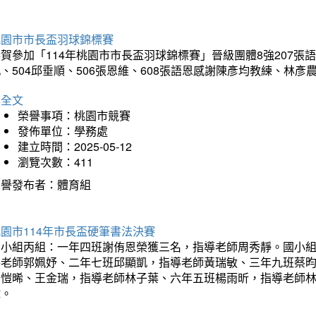
桃園市市長盃羽球錦標賽
賀參加「114年桃園市市長盃羽球錦標賽」晉級團體8強207張語恆
、504邱垂順、506張恩維、608張語恩感謝陳彥均教練、林
詳全文
榮譽事項：桃園市競賽
發佈單位：學務處
建立時間：2025-05-12
瀏覽次數：411
榮譽發布者：體育組
園市114年市長盃硬筆書法決賽
國小組丙組：一年四班謝侑恩榮獲三名，指導老師周秀靜。國小
導老師郭姵妤、二年七班邱顯凱，指導老師黃瑞敏、三年九班蔡
吳愷晞、王金瑞，指導老師林子葉、六年五班楊雨昕，指導老師
瑋。