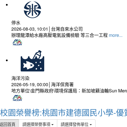
停水
2026-08-03, 10:01│台灣自來水公司
辦理龍潭給水廠高壓電氣設備檢驗 等三合一工程
more...
海洋污染
2026-05-19, 00:00│海洋保育署
地方單位\金門縣政府\環境保護局：新加坡籍油輪Sun Mer
校園榮譽榜:桃園市建德國民小學-優
返回首頁
請選擇榮譽事項
請選擇發佈單位