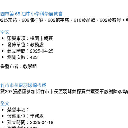
園市第 65 屆中小學科學展覽會
02蔡宗祐、609陳柏誠、602范宇慈、610黃品叡、602黃
詳全文
榮譽事項：桃園市競賽
發佈單位：教務處
建立時間：2025-04-25
瀏覽次數：423
榮譽發布者：教學組
新竹市市長盃羽球錦標賽
恭賀207張語恆參加新竹市市長盃羽球錦標賽榮獲亞軍感謝陳彥均
詳全文
榮譽事項：
發佈單位：學務處
建立時間：2025-04-18