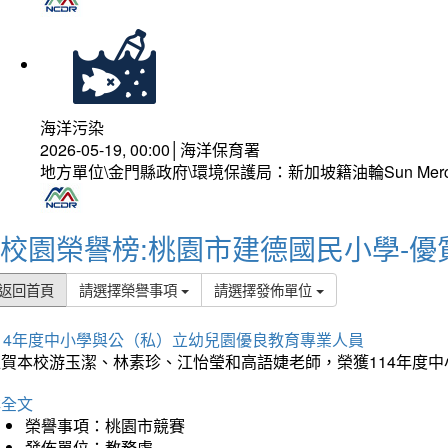
海洋污染
2026-05-19, 00:00│海洋保育署
地方單位\金門縣政府\環境保護局：新加坡籍油輪Sun Mer
校園榮譽榜:桃園市建德國民小學-優
返回首頁
請選擇榮譽事項
請選擇發佈單位
114年度中小學與公（私）立幼兒園優良教育專業人員
狂賀本校游玉潔、林素珍、江怡瑩和高語婕老師，榮獲114年度
詳全文
榮譽事項：桃園市競賽
發佈單位：教務處