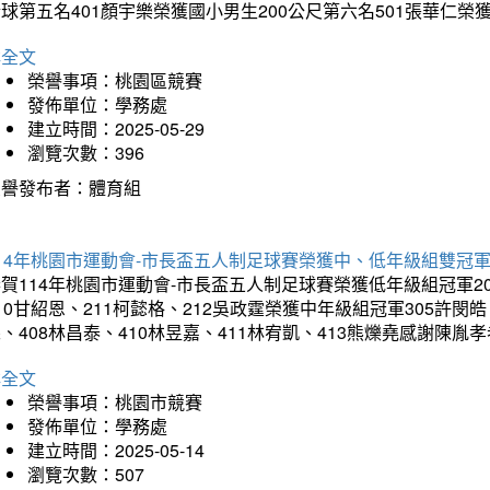
球第五名401顏宇樂榮獲國小男生200公尺第六名501張華仁榮
詳全文
榮譽事項：桃園區競賽
發佈單位：學務處
建立時間：2025-05-29
瀏覽次數：396
榮譽發布者：體育組
14年桃園市運動會-市長盃五人制足球賽榮獲中、低年級組雙冠
賀114年桃園市運動會-市長盃五人制足球賽榮獲低年級組冠軍201
10甘紹恩、211柯懿格、212吳政霆榮獲中年級組冠軍305許閔皓、
、408林昌泰、410林昱嘉、411林宥凱、413熊爍堯感謝陳胤
詳全文
榮譽事項：桃園市競賽
發佈單位：學務處
建立時間：2025-05-14
瀏覽次數：507