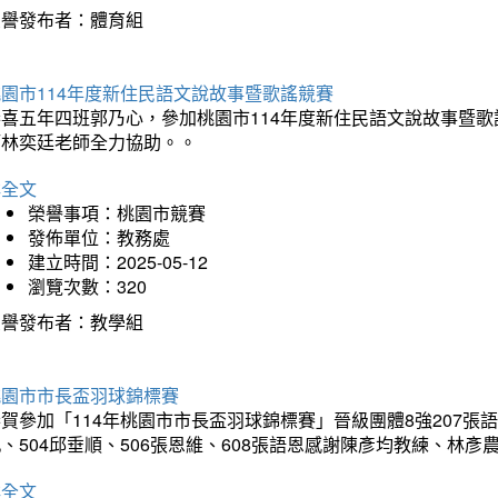
榮譽發布者：體育組
園市114年度新住民語文說故事暨歌謠競賽
恭喜五年四班郭乃心，參加桃園市114年度新住民語文說故事暨
師林奕廷老師全力協助。。
詳全文
榮譽事項：桃園市競賽
發佈單位：教務處
建立時間：2025-05-12
瀏覽次數：320
榮譽發布者：教學組
桃園市市長盃羽球錦標賽
賀參加「114年桃園市市長盃羽球錦標賽」晉級團體8強207張語恆
、504邱垂順、506張恩維、608張語恩感謝陳彥均教練、林
詳全文