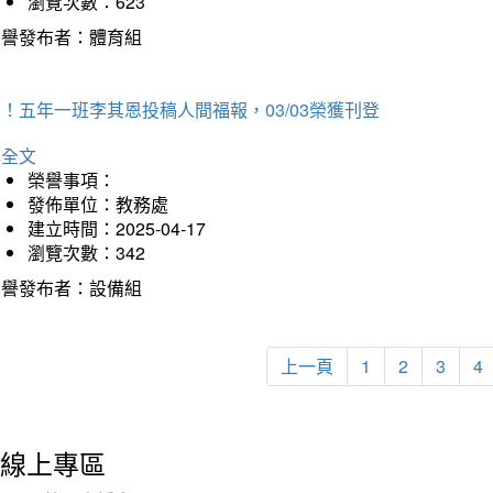
瀏覽次數：623
榮譽發布者：體育組
！五年一班李其恩投稿人間福報，03/03榮獲刊登
詳全文
榮譽事項：
發佈單位：教務處
建立時間：2025-04-17
瀏覽次數：342
榮譽發布者：設備組
上一頁
1
2
3
4
線上專區