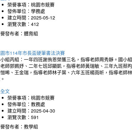
榮譽事項：桃園市競賽
發佈單位：學務處
建立時間：2025-05-12
瀏覽次數：412
榮譽發布者：體育組
園市114年市長盃硬筆書法決賽
國小組丙組：一年四班謝侑恩榮獲三名，指導老師周秀靜。國小
導老師郭姵妤、二年七班邱顯凱，指導老師黃瑞敏、三年九班蔡
吳愷晞、王金瑞，指導老師林子葉、六年五班楊雨昕，指導老師
瑋。
詳全文
榮譽事項：桃園市競賽
發佈單位：教務處
建立時間：2025-04-30
瀏覽次數：591
榮譽發布者：教學組