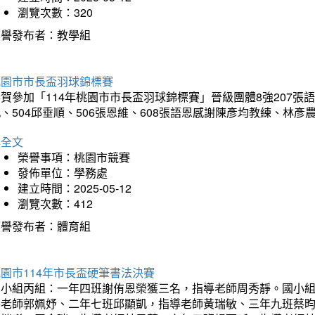
瀏覽次數：320
榮譽發布者：教學組
桃園市市長盃羽球錦標賽
賀參加「114年桃園市市長盃羽球錦標賽」晉級團體8強207張語恆
、504邱垂順、506張恩維、608張語恩感謝陳彥均教練、林
詳全文
榮譽事項：桃園市競賽
發佈單位：學務處
建立時間：2025-05-12
瀏覽次數：412
榮譽發布者：體育組
園市114年市長盃硬筆書法決賽
國小組丙組：一年四班謝侑恩榮獲三名，指導老師周秀靜。國小
導老師郭姵妤、二年七班邱顯凱，指導老師黃瑞敏、三年九班蔡