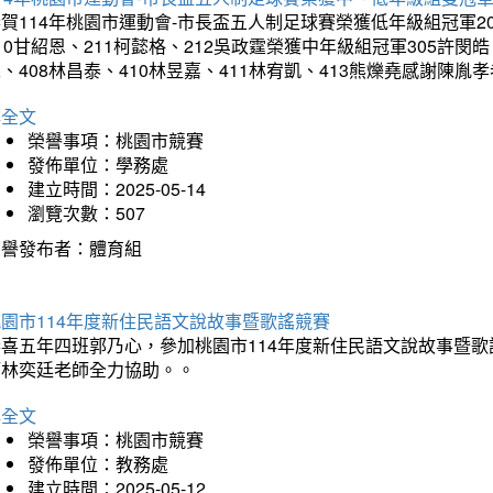
賀114年桃園市運動會-市長盃五人制足球賽榮獲低年級組冠軍201
10甘紹恩、211柯懿格、212吳政霆榮獲中年級組冠軍305許閔皓、
、408林昌泰、410林昱嘉、411林宥凱、413熊爍堯感謝陳胤
詳全文
榮譽事項：桃園市競賽
發佈單位：學務處
建立時間：2025-05-14
瀏覽次數：507
榮譽發布者：體育組
園市114年度新住民語文說故事暨歌謠競賽
恭喜五年四班郭乃心，參加桃園市114年度新住民語文說故事暨
師林奕廷老師全力協助。。
詳全文
榮譽事項：桃園市競賽
發佈單位：教務處
建立時間：2025-05-12