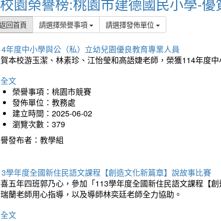
校園榮譽榜:桃園市建德國民小學-優
返回首頁
請選擇榮譽事項
請選擇發佈單位
114年度中小學與公（私）立幼兒園優良教育專業人員
狂賀本校游玉潔、林素珍、江怡瑩和高語婕老師，榮獲114年度
詳全文
榮譽事項：桃園市競賽
發佈單位：教務處
建立時間：2025-06-02
瀏覽次數：379
榮譽發布者：教學組
113學年度全國新住民語文課程【創造文化新篇章】說故事比賽
恭喜五年四班郭乃心，參加「113學年度全國新住民語文課程【
許瑞蘭老師用心指導，以及導師林奕廷老師全力協助。
詳全文