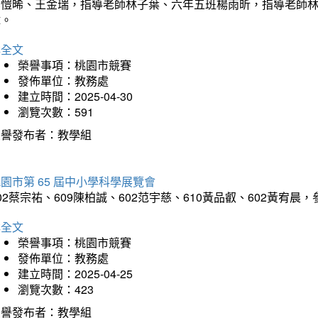
吳愷晞、王金瑞，指導老師林子葉、六年五班楊雨昕，指導老師
瑋。
詳全文
榮譽事項：桃園市競賽
發佈單位：教務處
建立時間：2025-04-30
瀏覽次數：591
榮譽發布者：教學組
園市第 65 屆中小學科學展覽會
02蔡宗祐、609陳柏誠、602范宇慈、610黃品叡、602黃
詳全文
榮譽事項：桃園市競賽
發佈單位：教務處
建立時間：2025-04-25
瀏覽次數：423
榮譽發布者：教學組