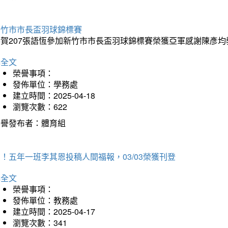
新竹市市長盃羽球錦標賽
恭賀207張語恆參加新竹市市長盃羽球錦標賽榮獲亞軍感謝陳彥均
詳全文
榮譽事項：
發佈單位：學務處
建立時間：2025-04-18
瀏覽次數：622
榮譽發布者：體育組
！五年一班李其恩投稿人間福報，03/03榮獲刊登
詳全文
榮譽事項：
發佈單位：教務處
建立時間：2025-04-17
瀏覽次數：341