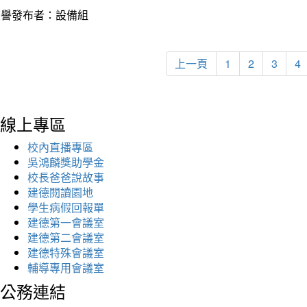
榮譽發布者：設備組
上一頁
1
2
3
4
線上專區
校內直播專區
吳鴻麟獎助學金
校長爸爸說故事
建德閱讀園地
學生病假回報單
建德第一會議室
建德第二會議室
建德特殊會議室
輔導專用會議室
公務連結