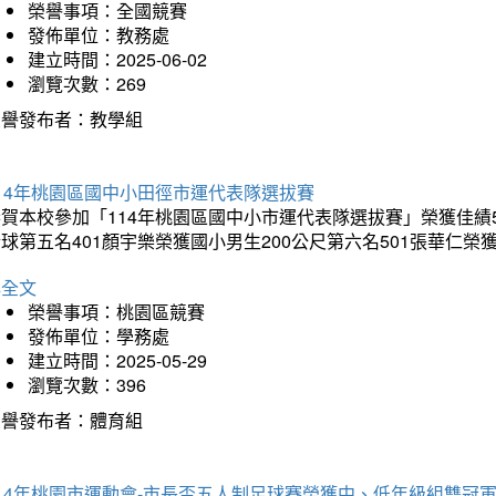
榮譽事項：全國競賽
發佈單位：教務處
建立時間：2025-06-02
瀏覽次數：269
榮譽發布者：教學組
14年桃園區國中小田徑市運代表隊選拔賽
賀本校參加「114年桃園區國中小市運代表隊選拔賽」榮獲佳績5
球第五名401顏宇樂榮獲國小男生200公尺第六名501張華仁榮
詳全文
榮譽事項：桃園區競賽
發佈單位：學務處
建立時間：2025-05-29
瀏覽次數：396
榮譽發布者：體育組
14年桃園市運動會-市長盃五人制足球賽榮獲中、低年級組雙冠