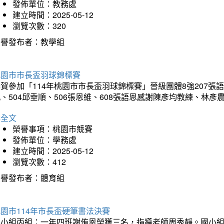
發佈單位：教務處
建立時間：2025-05-12
瀏覽次數：320
榮譽發布者：教學組
桃園市市長盃羽球錦標賽
賀參加「114年桃園市市長盃羽球錦標賽」晉級團體8強207張語恆
、504邱垂順、506張恩維、608張語恩感謝陳彥均教練、林
詳全文
榮譽事項：桃園市競賽
發佈單位：學務處
建立時間：2025-05-12
瀏覽次數：412
榮譽發布者：體育組
園市114年市長盃硬筆書法決賽
國小組丙組：一年四班謝侑恩榮獲三名，指導老師周秀靜。國小