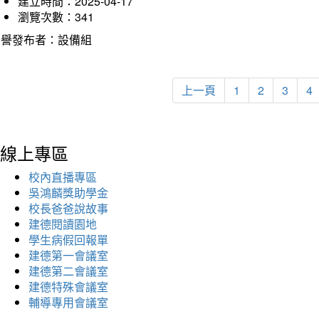
建立時間：2025-04-17
瀏覽次數：341
榮譽發布者：設備組
上一頁
1
2
3
4
線上專區
校內直播專區
吳鴻麟獎助學金
校長爸爸說故事
建德閱讀園地
學生病假回報單
建德第一會議室
建德第二會議室
建德特殊會議室
輔導專用會議室