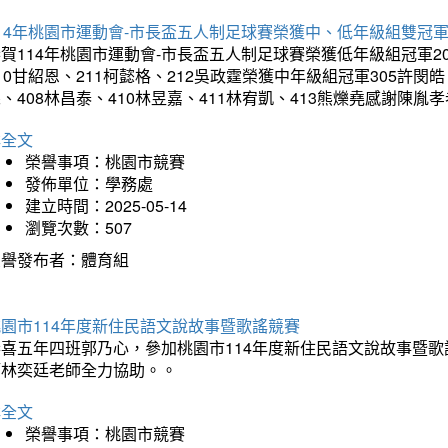
14年桃園市運動會-市長盃五人制足球賽榮獲中、低年級組雙冠
賀114年桃園市運動會-市長盃五人制足球賽榮獲低年級組冠軍201
10甘紹恩、211柯懿格、212吳政霆榮獲中年級組冠軍305許閔皓、
、408林昌泰、410林昱嘉、411林宥凱、413熊爍堯感謝陳胤
詳全文
榮譽事項：桃園市競賽
發佈單位：學務處
建立時間：2025-05-14
瀏覽次數：507
榮譽發布者：體育組
園市114年度新住民語文說故事暨歌謠競賽
恭喜五年四班郭乃心，參加桃園市114年度新住民語文說故事暨
師林奕廷老師全力協助。。
詳全文
榮譽事項：桃園市競賽