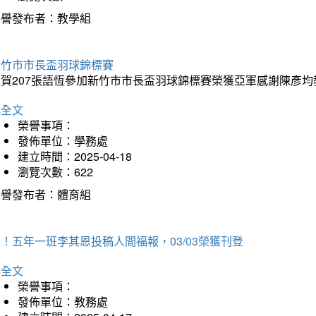
榮譽發布者：教學組
新竹市市長盃羽球錦標賽
恭賀207張語恆參加新竹市市長盃羽球錦標賽榮獲亞軍感謝陳彥均
詳全文
榮譽事項：
發佈單位：學務處
建立時間：2025-04-18
瀏覽次數：622
榮譽發布者：體育組
！五年一班李其恩投稿人間福報，03/03榮獲刊登
詳全文
榮譽事項：
發佈單位：教務處