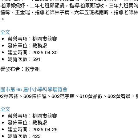
導老師郭姵妤、二年七班邱顯凱，指導老師黃瑞敏、三年九班蔡
吳愷晞、王金瑞，指導老師林子葉、六年五班楊雨昕，指導老師
瑋。
詳全文
榮譽事項：桃園市競賽
發佈單位：教務處
建立時間：2025-04-30
瀏覽次數：591
榮譽發布者：教學組
園市第 65 屆中小學科學展覽會
02蔡宗祐、609陳柏誠、602范宇慈、610黃品叡、602黃
詳全文
榮譽事項：桃園市競賽
發佈單位：教務處
建立時間：2025-04-25
瀏覽次數：423