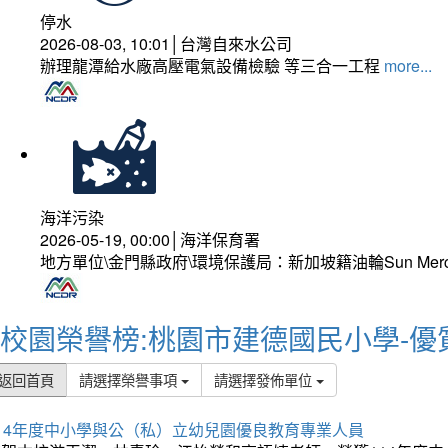
停水
2026-08-03, 10:01│台灣自來水公司
辦理龍潭給水廠高壓電氣設備檢驗 等三合一工程
more...
海洋污染
2026-05-19, 00:00│海洋保育署
地方單位\金門縣政府\環境保護局：新加坡籍油輪Sun Mer
校園榮譽榜:桃園市建德國民小學-優
返回首頁
請選擇榮譽事項
請選擇發佈單位
114年度中小學與公（私）立幼兒園優良教育專業人員