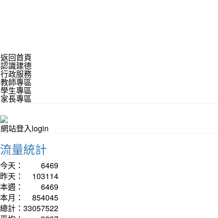
返回首頁
認識建德
行政服務
教師專區
學生專區
家長專區
網站登入login
流量統計
今天：
6469
昨天：
103114
本週：
6469
本月：
854045
總計：
33057522