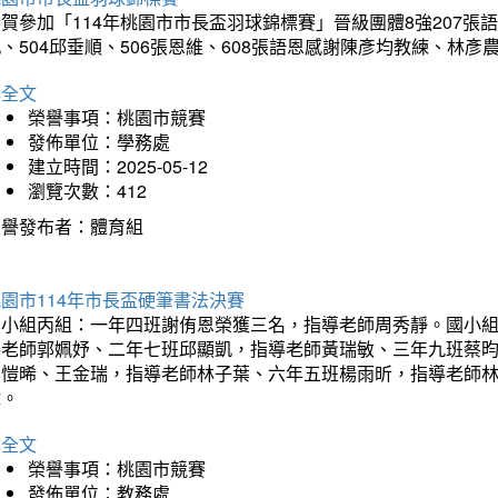
賀參加「114年桃園市市長盃羽球錦標賽」晉級團體8強207張語恆
、504邱垂順、506張恩維、608張語恩感謝陳彥均教練、林
詳全文
榮譽事項：桃園市競賽
發佈單位：學務處
建立時間：2025-05-12
瀏覽次數：412
榮譽發布者：體育組
園市114年市長盃硬筆書法決賽
國小組丙組：一年四班謝侑恩榮獲三名，指導老師周秀靜。國小
導老師郭姵妤、二年七班邱顯凱，指導老師黃瑞敏、三年九班蔡
吳愷晞、王金瑞，指導老師林子葉、六年五班楊雨昕，指導老師
瑋。
詳全文
榮譽事項：桃園市競賽
發佈單位：教務處