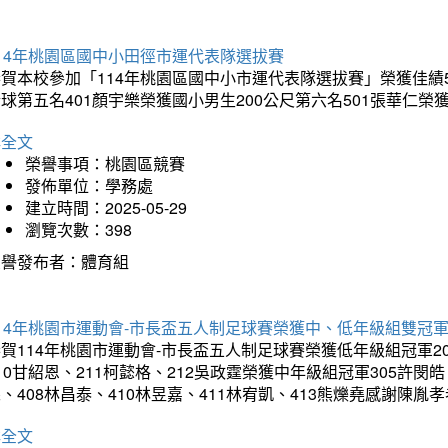
14年桃園區國中小田徑市運代表隊選拔賽
賀本校參加「114年桃園區國中小市運代表隊選拔賽」榮獲佳績5
球第五名401顏宇樂榮獲國小男生200公尺第六名501張華仁榮
詳全文
榮譽事項：桃園區競賽
發佈單位：學務處
建立時間：2025-05-29
瀏覽次數：398
榮譽發布者：體育組
14年桃園市運動會-市長盃五人制足球賽榮獲中、低年級組雙冠
賀114年桃園市運動會-市長盃五人制足球賽榮獲低年級組冠軍201
10甘紹恩、211柯懿格、212吳政霆榮獲中年級組冠軍305許閔皓、
、408林昌泰、410林昱嘉、411林宥凱、413熊爍堯感謝陳胤
詳全文