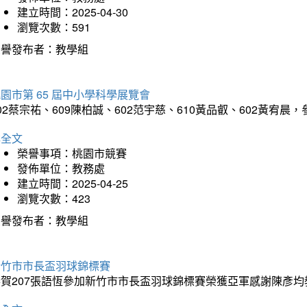
建立時間：2025-04-30
瀏覽次數：591
榮譽發布者：教學組
園市第 65 屆中小學科學展覽會
02蔡宗祐、609陳柏誠、602范宇慈、610黃品叡、602黃
詳全文
榮譽事項：桃園市競賽
發佈單位：教務處
建立時間：2025-04-25
瀏覽次數：423
榮譽發布者：教學組
新竹市市長盃羽球錦標賽
恭賀207張語恆參加新竹市市長盃羽球錦標賽榮獲亞軍感謝陳彥均