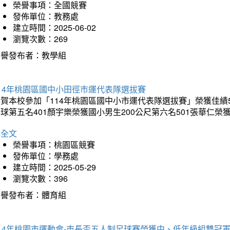
榮譽事項：全國競賽
發佈單位：教務處
建立時間：2025-06-02
瀏覽次數：269
榮譽發布者：教學組
14年桃園區國中小田徑市運代表隊選拔賽
賀本校參加「114年桃園區國中小市運代表隊選拔賽」榮獲佳績5
球第五名401顏宇樂榮獲國小男生200公尺第六名501張華仁榮
詳全文
榮譽事項：桃園區競賽
發佈單位：學務處
建立時間：2025-05-29
瀏覽次數：396
榮譽發布者：體育組
14年桃園市運動會-市長盃五人制足球賽榮獲中、低年級組雙冠