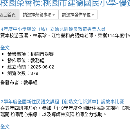
校園榮譽榜:桃園市建德國民小學-優
返回首頁
請選擇榮譽事項
請選擇發佈單位
114年度中小學與公（私）立幼兒園優良教育專業人員
狂賀本校游玉潔、林素珍、江怡瑩和高語婕老師，榮獲114年度
詳全文
榮譽事項：桃園市競賽
發佈單位：教務處
建立時間：2025-06-02
瀏覽次數：379
榮譽發布者：教學組
113學年度全國新住民語文課程【創造文化新篇章】說故事比賽
恭喜五年四班郭乃心，參加「113學年度全國新住民語文課程【
許瑞蘭老師用心指導，以及導師林奕廷老師全力協助。
詳全文