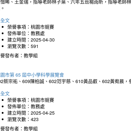
吳愷晞、王金瑞，指導老師林子葉、六年五班楊雨昕，指導老師
瑋。
詳全文
榮譽事項：桃園市競賽
發佈單位：教務處
建立時間：2025-04-30
瀏覽次數：591
榮譽發布者：教學組
園市第 65 屆中小學科學展覽會
02蔡宗祐、609陳柏誠、602范宇慈、610黃品叡、602黃
詳全文
榮譽事項：桃園市競賽
發佈單位：教務處
建立時間：2025-04-25
瀏覽次數：423
榮譽發布者：教學組