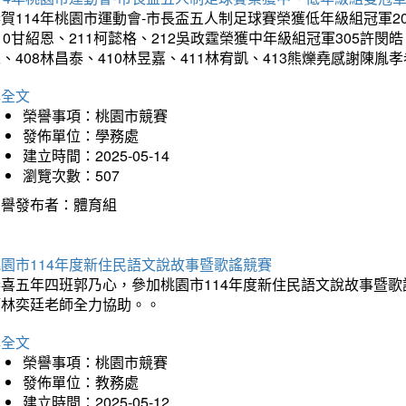
賀114年桃園市運動會-市長盃五人制足球賽榮獲低年級組冠軍201
10甘紹恩、211柯懿格、212吳政霆榮獲中年級組冠軍305許閔皓、
、408林昌泰、410林昱嘉、411林宥凱、413熊爍堯感謝陳胤
詳全文
榮譽事項：桃園市競賽
發佈單位：學務處
建立時間：2025-05-14
瀏覽次數：507
榮譽發布者：體育組
園市114年度新住民語文說故事暨歌謠競賽
恭喜五年四班郭乃心，參加桃園市114年度新住民語文說故事暨
師林奕廷老師全力協助。。
詳全文
榮譽事項：桃園市競賽
發佈單位：教務處
建立時間：2025-05-12