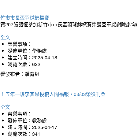
新竹市市長盃羽球錦標賽
恭賀207張語恆參加新竹市市長盃羽球錦標賽榮獲亞軍感謝陳彥均
詳全文
榮譽事項：
發佈單位：學務處
建立時間：2025-04-18
瀏覽次數：622
榮譽發布者：體育組
！五年一班李其恩投稿人間福報，03/03榮獲刊登
詳全文
榮譽事項：
發佈單位：教務處
建立時間：2025-04-17
瀏覽次數：341