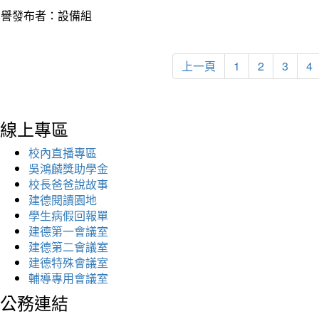
榮譽發布者：設備組
上一頁
1
2
3
4
線上專區
校內直播專區
吳鴻麟獎助學金
校長爸爸說故事
建德閱讀園地
學生病假回報單
建德第一會議室
建德第二會議室
建德特殊會議室
輔導專用會議室
公務連結