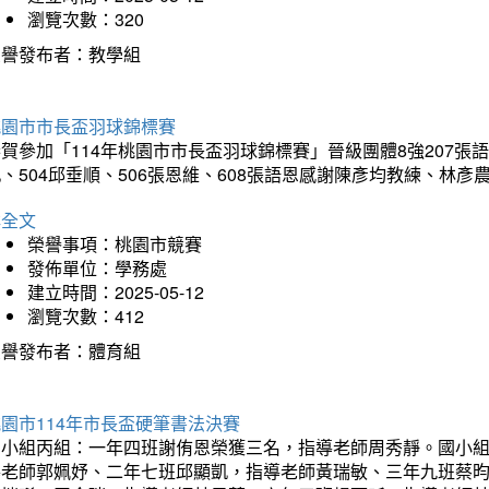
瀏覽次數：320
榮譽發布者：教學組
桃園市市長盃羽球錦標賽
賀參加「114年桃園市市長盃羽球錦標賽」晉級團體8強207張語恆
、504邱垂順、506張恩維、608張語恩感謝陳彥均教練、林
詳全文
榮譽事項：桃園市競賽
發佈單位：學務處
建立時間：2025-05-12
瀏覽次數：412
榮譽發布者：體育組
園市114年市長盃硬筆書法決賽
國小組丙組：一年四班謝侑恩榮獲三名，指導老師周秀靜。國小
導老師郭姵妤、二年七班邱顯凱，指導老師黃瑞敏、三年九班蔡