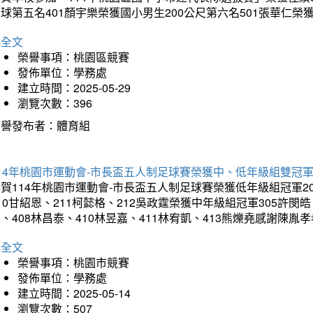
球第五名401顏宇樂榮獲國小男生200公尺第六名501張華仁榮
詳全文
榮譽事項：桃園區競賽
發佈單位：學務處
建立時間：2025-05-29
瀏覽次數：396
榮譽發布者：體育組
14年桃園市運動會-市長盃五人制足球賽榮獲中、低年級組雙冠
賀114年桃園市運動會-市長盃五人制足球賽榮獲低年級組冠軍201
10甘紹恩、211柯懿格、212吳政霆榮獲中年級組冠軍305許閔皓、
、408林昌泰、410林昱嘉、411林宥凱、413熊爍堯感謝陳胤
詳全文
榮譽事項：桃園市競賽
發佈單位：學務處
建立時間：2025-05-14
瀏覽次數：507