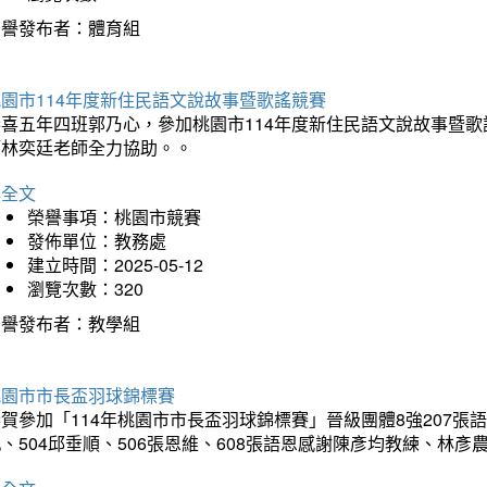
榮譽發布者：體育組
園市114年度新住民語文說故事暨歌謠競賽
恭喜五年四班郭乃心，參加桃園市114年度新住民語文說故事暨
師林奕廷老師全力協助。。
詳全文
榮譽事項：桃園市競賽
發佈單位：教務處
建立時間：2025-05-12
瀏覽次數：320
榮譽發布者：教學組
桃園市市長盃羽球錦標賽
賀參加「114年桃園市市長盃羽球錦標賽」晉級團體8強207張語恆
、504邱垂順、506張恩維、608張語恩感謝陳彥均教練、林