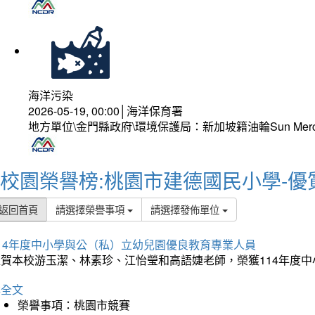
海洋污染
2026-05-19, 00:00│海洋保育署
地方單位\金門縣政府\環境保護局：新加坡籍油輪Sun Mer
校園榮譽榜:桃園市建德國民小學-優
返回首頁
請選擇榮譽事項
請選擇發佈單位
114年度中小學與公（私）立幼兒園優良教育專業人員
狂賀本校游玉潔、林素珍、江怡瑩和高語婕老師，榮獲114年度
詳全文
榮譽事項：桃園市競賽