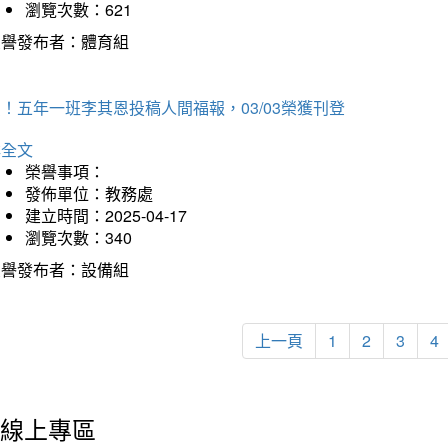
瀏覽次數：621
榮譽發布者：體育組
！五年一班李其恩投稿人間福報，03/03榮獲刊登
詳全文
榮譽事項：
發佈單位：教務處
建立時間：2025-04-17
瀏覽次數：340
榮譽發布者：設備組
上一頁
1
2
3
4
線上專區