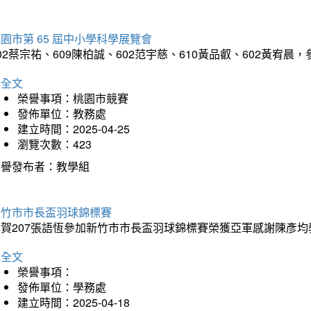
園市第 65 屆中小學科學展覽會
02蔡宗祐、609陳柏誠、602范宇慈、610黃品叡、602黃
詳全文
榮譽事項：桃園市競賽
發佈單位：教務處
建立時間：2025-04-25
瀏覽次數：423
榮譽發布者：教學組
新竹市市長盃羽球錦標賽
恭賀207張語恆參加新竹市市長盃羽球錦標賽榮獲亞軍感謝陳彥均
詳全文
榮譽事項：
發佈單位：學務處
建立時間：2025-04-18