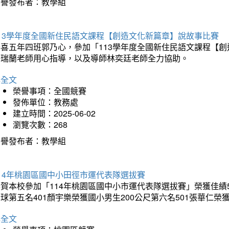
榮譽發布者：教學組
113學年度全國新住民語文課程【創造文化新篇章】說故事比賽
恭喜五年四班郭乃心，參加「113學年度全國新住民語文課程【
許瑞蘭老師用心指導，以及導師林奕廷老師全力協助。
詳全文
榮譽事項：全國競賽
發佈單位：教務處
建立時間：2025-06-02
瀏覽次數：268
榮譽發布者：教學組
14年桃園區國中小田徑市運代表隊選拔賽
賀本校參加「114年桃園區國中小市運代表隊選拔賽」榮獲佳績5
球第五名401顏宇樂榮獲國小男生200公尺第六名501張華仁榮
詳全文