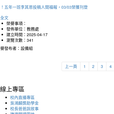
！五年一班李其恩投稿人間福報，03/03榮獲刊登
詳全文
榮譽事項：
發佈單位：教務處
建立時間：2025-04-17
瀏覽次數：341
榮譽發布者：設備組
上一頁
1
2
3
4
線上專區
校內直播專區
吳鴻麟獎助學金
校長爸爸說故事