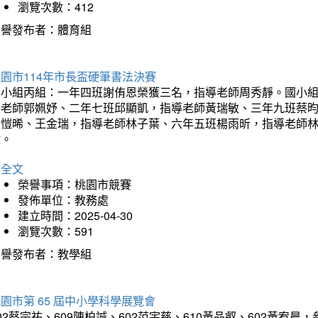
瀏覽次數：412
榮譽發布者：體育組
園市114年市長盃硬筆書法決賽
國小組丙組：一年四班謝侑恩榮獲三名，指導老師周秀靜。國小
導老師郭姵妤、二年七班邱顯凱，指導老師黃瑞敏、三年九班蔡
吳愷晞、王金瑞，指導老師林子葉、六年五班楊雨昕，指導老師
瑋。
詳全文
榮譽事項：桃園市競賽
發佈單位：教務處
建立時間：2025-04-30
瀏覽次數：591
榮譽發布者：教學組
園市第 65 屆中小學科學展覽會
02蔡宗祐、609陳柏誠、602范宇慈、610黃品叡、602黃