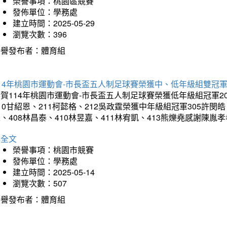
榮譽事項：桃園區競賽
發佈單位：學務處
建立時間：2025-05-29
瀏覽次數：396
榮譽發布者：體育組
14年桃園市運動會-市長盃五人制足球賽榮獲中、低年級組雙冠
賀114年桃園市運動會-市長盃五人制足球賽榮獲低年級組冠軍201
10甘紹恩、211柯懿格、212吳政霆榮獲中年級組冠軍305許閔皓、
、408林昌泰、410林昱嘉、411林宥凱、413熊爍堯感謝陳胤
詳全文
榮譽事項：桃園市競賽
發佈單位：學務處
建立時間：2025-05-14
瀏覽次數：507
榮譽發布者：體育組