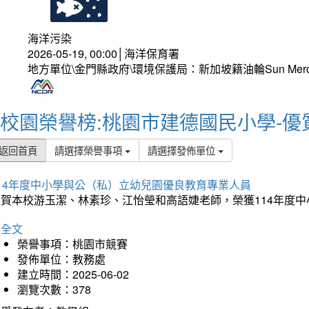
海洋污染
2026-05-19, 00:00│海洋保育署
地方單位\金門縣政府\環境保護局：新加坡籍油輪Sun Mer
校園榮譽榜:桃園市建德國民小學-優
返回首頁
請選擇榮譽事項
請選擇發佈單位
114年度中小學與公（私）立幼兒園優良教育專業人員
狂賀本校游玉潔、林素珍、江怡瑩和高語婕老師，榮獲114年度
詳全文
榮譽事項：桃園市競賽
發佈單位：教務處
建立時間：2025-06-02
瀏覽次數：378