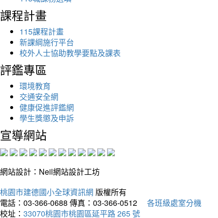
課程計畫
115課程計畫
新課綱施行平台
校外人士協助教學要點及課表
評鑑專區
環境教育
交通安全網
健康促進評鑑網
學生獎懲及申訴
宣導網站
網站設計：Neil網站設計工坊
桃園市建德國小全球資訊網
版權所有
電話：03-366-0688
傳真：03-366-0512
各班級處室分機
校址：
33070桃園市桃園區延平路 265 號