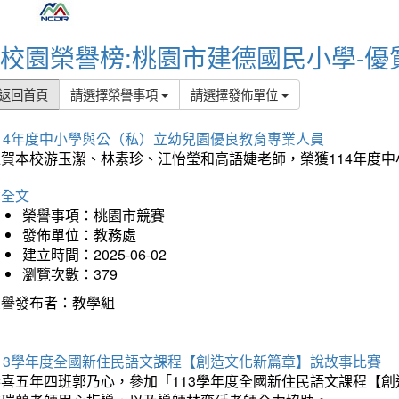
校園榮譽榜:桃園市建德國民小學-優
返回首頁
請選擇榮譽事項
請選擇發佈單位
114年度中小學與公（私）立幼兒園優良教育專業人員
狂賀本校游玉潔、林素珍、江怡瑩和高語婕老師，榮獲114年度
詳全文
榮譽事項：桃園市競賽
發佈單位：教務處
建立時間：2025-06-02
瀏覽次數：379
榮譽發布者：教學組
113學年度全國新住民語文課程【創造文化新篇章】說故事比賽
恭喜五年四班郭乃心，參加「113學年度全國新住民語文課程【