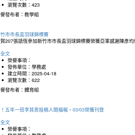
瀏覽次數：423
榮譽發布者：教學組
新竹市市長盃羽球錦標賽
恭賀207張語恆參加新竹市市長盃羽球錦標賽榮獲亞軍感謝陳彥均
詳全文
榮譽事項：
發佈單位：學務處
建立時間：2025-04-18
瀏覽次數：622
榮譽發布者：體育組
！五年一班李其恩投稿人間福報，03/03榮獲刊登
詳全文
榮譽事項：