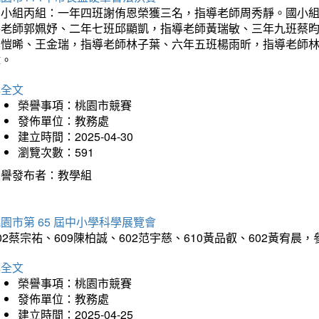
國小組丙組：一年四班謝侑恩榮獲三名，指導老師周秀靜。國小
導老師郭姵妤、二年七班邱顯凱，指導老師黃瑞敏、三年九班蔡
吳愷晞、王金瑞，指導老師林子葉、六年五班楊雨昕，指導老師
瑋。
詳全文
榮譽事項：桃園市競賽
發佈單位：教務處
建立時間：2025-04-30
瀏覽次數：591
榮譽發布者：教學組
園市第 65 屆中小學科學展覽會
02蔡宗祐、609陳柏誠、602范宇慈、610黃品叡、602黃
詳全文
榮譽事項：桃園市競賽
發佈單位：教務處
建立時間：2025-04-25