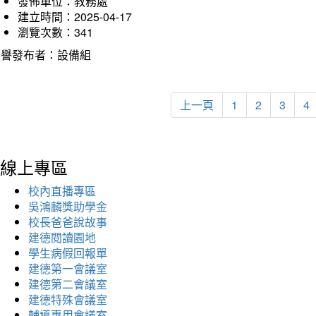
發佈單位：教務處
建立時間：2025-04-17
瀏覽次數：341
榮譽發布者：設備組
上一頁
1
2
3
4
線上專區
校內直播專區
吳鴻麟獎助學金
校長爸爸說故事
建德閱讀園地
學生病假回報單
建德第一會議室
建德第二會議室
建德特殊會議室
輔導專用會議室