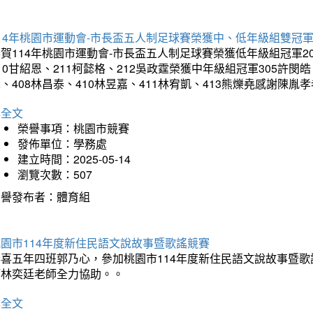
14年桃園市運動會-市長盃五人制足球賽榮獲中、低年級組雙冠
賀114年桃園市運動會-市長盃五人制足球賽榮獲低年級組冠軍201
10甘紹恩、211柯懿格、212吳政霆榮獲中年級組冠軍305許閔皓、
、408林昌泰、410林昱嘉、411林宥凱、413熊爍堯感謝陳胤
詳全文
榮譽事項：桃園市競賽
發佈單位：學務處
建立時間：2025-05-14
瀏覽次數：507
榮譽發布者：體育組
園市114年度新住民語文說故事暨歌謠競賽
恭喜五年四班郭乃心，參加桃園市114年度新住民語文說故事暨
師林奕廷老師全力協助。。
詳全文