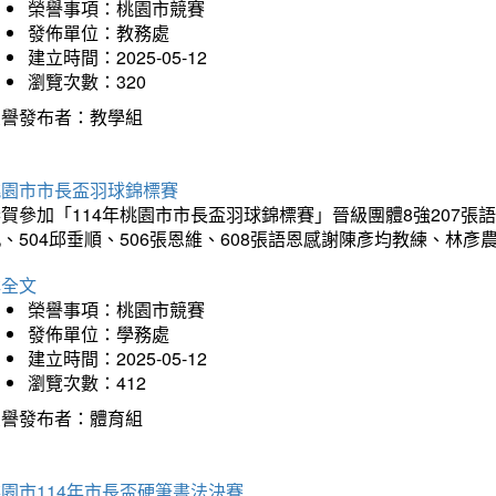
榮譽事項：桃園市競賽
發佈單位：教務處
建立時間：2025-05-12
瀏覽次數：320
榮譽發布者：教學組
桃園市市長盃羽球錦標賽
賀參加「114年桃園市市長盃羽球錦標賽」晉級團體8強207張語恆
、504邱垂順、506張恩維、608張語恩感謝陳彥均教練、林
詳全文
榮譽事項：桃園市競賽
發佈單位：學務處
建立時間：2025-05-12
瀏覽次數：412
榮譽發布者：體育組
園市114年市長盃硬筆書法決賽