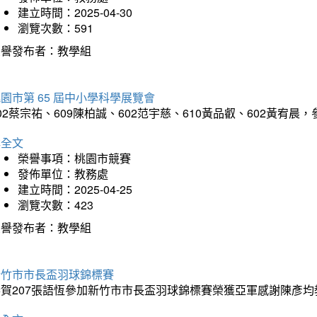
建立時間：2025-04-30
瀏覽次數：591
榮譽發布者：教學組
園市第 65 屆中小學科學展覽會
02蔡宗祐、609陳柏誠、602范宇慈、610黃品叡、602黃
詳全文
榮譽事項：桃園市競賽
發佈單位：教務處
建立時間：2025-04-25
瀏覽次數：423
榮譽發布者：教學組
新竹市市長盃羽球錦標賽
恭賀207張語恆參加新竹市市長盃羽球錦標賽榮獲亞軍感謝陳彥均