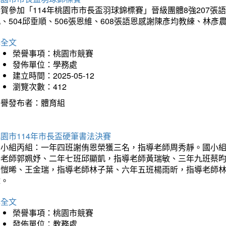
賀參加「114年桃園市市長盃羽球錦標賽」晉級團體8強207張語恆
、504邱垂順、506張恩維、608張語恩感謝陳彥均教練、林
詳全文
榮譽事項：桃園市競賽
發佈單位：學務處
建立時間：2025-05-12
瀏覽次數：412
榮譽發布者：體育組
園市114年市長盃硬筆書法決賽
國小組丙組：一年四班謝侑恩榮獲三名，指導老師周秀靜。國小
導老師郭姵妤、二年七班邱顯凱，指導老師黃瑞敏、三年九班蔡
吳愷晞、王金瑞，指導老師林子葉、六年五班楊雨昕，指導老師
瑋。
詳全文
榮譽事項：桃園市競賽
發佈單位：教務處