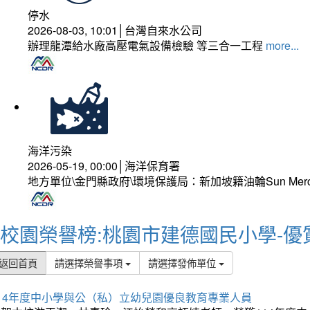
停水
2026-08-03, 10:01│台灣自來水公司
辦理龍潭給水廠高壓電氣設備檢驗 等三合一工程
more...
海洋污染
2026-05-19, 00:00│海洋保育署
地方單位\金門縣政府\環境保護局：新加坡籍油輪Sun Mer
校園榮譽榜:桃園市建德國民小學-優
返回首頁
請選擇榮譽事項
請選擇發佈單位
114年度中小學與公（私）立幼兒園優良教育專業人員