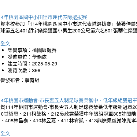
14年桃園區國中小田徑市運代表隊選拔賽
賀本校參加「114年桃園區國中小市運代表隊選拔賽」榮獲佳績5
球第五名401顏宇樂榮獲國小男生200公尺第六名501張華仁榮
詳全文
榮譽事項：桃園區競賽
發佈單位：學務處
建立時間：2025-05-29
瀏覽次數：396
榮譽發布者：體育組
14年桃園市運動會-市長盃五人制足球賽榮獲中、低年級組雙冠
賀114年桃園市運動會-市長盃五人制足球賽榮獲低年級組冠軍201
10甘紹恩、211柯懿格、212吳政霆榮獲中年級組冠軍305許閔皓、
、408林昌泰、410林昱嘉、411林宥凱、413熊爍堯感謝陳胤
詳全文