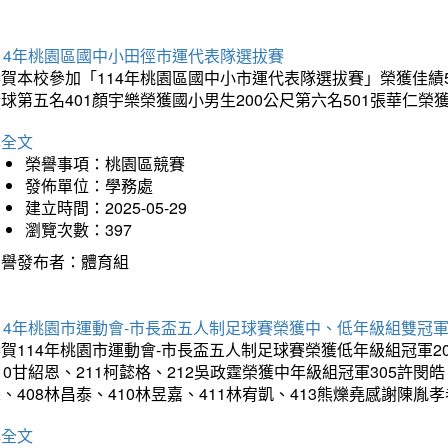
14年桃園區國中小田徑市運代表隊選拔賽
賀本校參加「114年桃園區國中小市運代表隊選拔賽」榮獲佳績5
球第五名401顏宇樂榮獲國小男生200公尺第六名501張華仁榮
詳全文
榮譽事項：桃園區競賽
發佈單位：學務處
建立時間：2025-05-29
瀏覽次數：397
榮譽發布者：體育組
14年桃園市運動會-市長盃五人制足球賽榮獲中、低年級組雙冠
賀114年桃園市運動會-市長盃五人制足球賽榮獲低年級組冠軍201
10甘紹恩、211柯懿格、212吳政霆榮獲中年級組冠軍305許閔皓、
、408林昌泰、410林昱嘉、411林宥凱、413熊爍堯感謝陳胤
詳全文