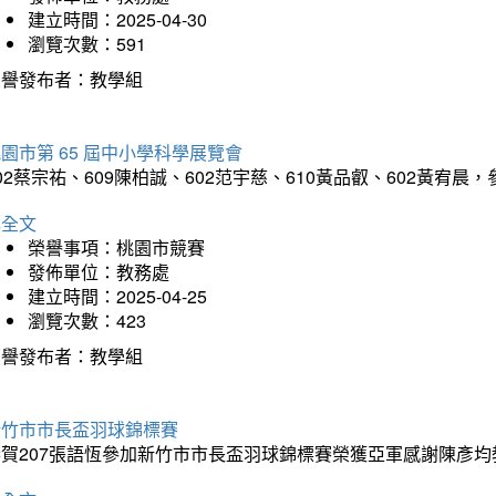
建立時間：2025-04-30
瀏覽次數：591
榮譽發布者：教學組
園市第 65 屆中小學科學展覽會
02蔡宗祐、609陳柏誠、602范宇慈、610黃品叡、602黃
詳全文
榮譽事項：桃園市競賽
發佈單位：教務處
建立時間：2025-04-25
瀏覽次數：423
榮譽發布者：教學組
新竹市市長盃羽球錦標賽
恭賀207張語恆參加新竹市市長盃羽球錦標賽榮獲亞軍感謝陳彥均