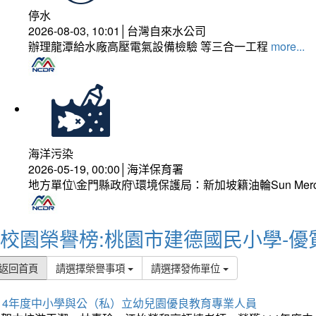
停水
2026-08-03, 10:01│台灣自來水公司
辦理龍潭給水廠高壓電氣設備檢驗 等三合一工程
more...
海洋污染
2026-05-19, 00:00│海洋保育署
地方單位\金門縣政府\環境保護局：新加坡籍油輪Sun Mer
校園榮譽榜:桃園市建德國民小學-優
返回首頁
請選擇榮譽事項
請選擇發佈單位
114年度中小學與公（私）立幼兒園優良教育專業人員