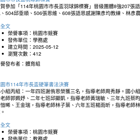
賀參加「114年桃園市市長盃羽球錦標賽」晉級團體8強207張語恆
、504邱垂順、506張恩維、608張語恩感謝陳彥均教練、林
詳全文
榮譽事項：桃園市競賽
發佈單位：學務處
建立時間：2025-05-12
瀏覽次數：412
榮譽發布者：體育組
園市114年市長盃硬筆書法決賽
國小組丙組：一年四班謝侑恩榮獲三名，指導老師周秀靜。國小
導老師郭姵妤、二年七班邱顯凱，指導老師黃瑞敏、三年九班蔡
吳愷晞、王金瑞，指導老師林子葉、六年五班楊雨昕，指導老師
瑋。
詳全文
榮譽事項：桃園市競賽
發佈單位：教務處