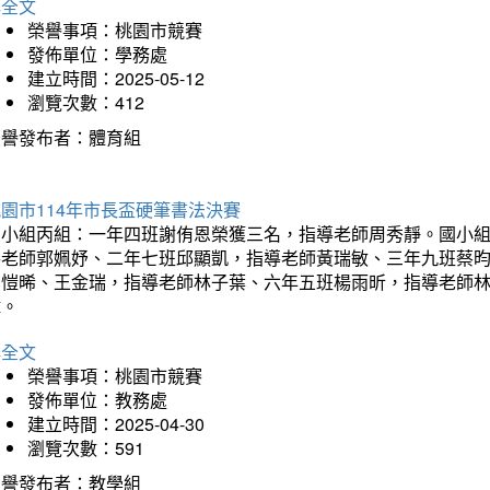
詳全文
榮譽事項：桃園市競賽
發佈單位：學務處
建立時間：2025-05-12
瀏覽次數：412
榮譽發布者：體育組
園市114年市長盃硬筆書法決賽
國小組丙組：一年四班謝侑恩榮獲三名，指導老師周秀靜。國小
導老師郭姵妤、二年七班邱顯凱，指導老師黃瑞敏、三年九班蔡
吳愷晞、王金瑞，指導老師林子葉、六年五班楊雨昕，指導老師
瑋。
詳全文
榮譽事項：桃園市競賽
發佈單位：教務處
建立時間：2025-04-30
瀏覽次數：591
榮譽發布者：教學組