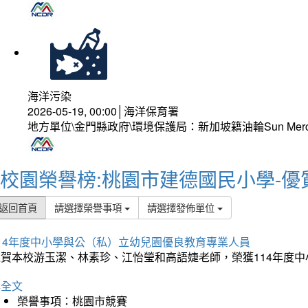
海洋污染
2026-05-19, 00:00│海洋保育署
地方單位\金門縣政府\環境保護局：新加坡籍油輪Sun Mer
校園榮譽榜:桃園市建德國民小學-優
返回首頁
請選擇榮譽事項
請選擇發佈單位
114年度中小學與公（私）立幼兒園優良教育專業人員
狂賀本校游玉潔、林素珍、江怡瑩和高語婕老師，榮獲114年度
詳全文
榮譽事項：桃園市競賽