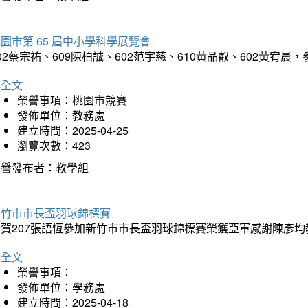
園市第 65 屆中小學科學展覽會
02蔡宗祐、609陳柏誠、602范宇慈、610黃品叡、602黃
詳全文
榮譽事項：桃園市競賽
發佈單位：教務處
建立時間：2025-04-25
瀏覽次數：423
榮譽發布者：教學組
新竹市市長盃羽球錦標賽
恭賀207張語恆參加新竹市市長盃羽球錦標賽榮獲亞軍感謝陳彥均
詳全文
榮譽事項：
發佈單位：學務處
建立時間：2025-04-18