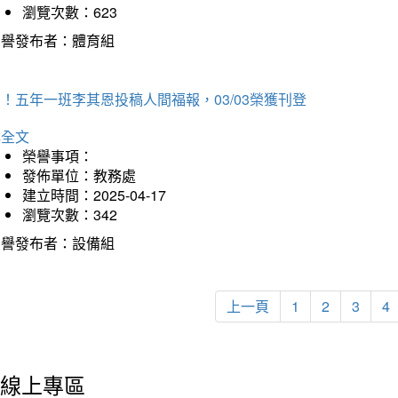
瀏覽次數：623
榮譽發布者：體育組
！五年一班李其恩投稿人間福報，03/03榮獲刊登
詳全文
榮譽事項：
發佈單位：教務處
建立時間：2025-04-17
瀏覽次數：342
榮譽發布者：設備組
上一頁
1
2
3
4
線上專區