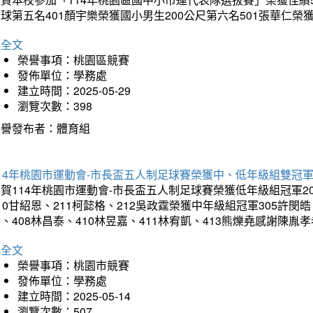
球第五名401顏宇樂榮獲國小男生200公尺第六名501張華仁榮
詳全文
榮譽事項：桃園區競賽
發佈單位：學務處
建立時間：2025-05-29
瀏覽次數：398
榮譽發布者：體育組
14年桃園市運動會-市長盃五人制足球賽榮獲中、低年級組雙冠
賀114年桃園市運動會-市長盃五人制足球賽榮獲低年級組冠軍201
10甘紹恩、211柯懿格、212吳政霆榮獲中年級組冠軍305許閔皓、
、408林昌泰、410林昱嘉、411林宥凱、413熊爍堯感謝陳胤
詳全文
榮譽事項：桃園市競賽
發佈單位：學務處
建立時間：2025-05-14
瀏覽次數：507