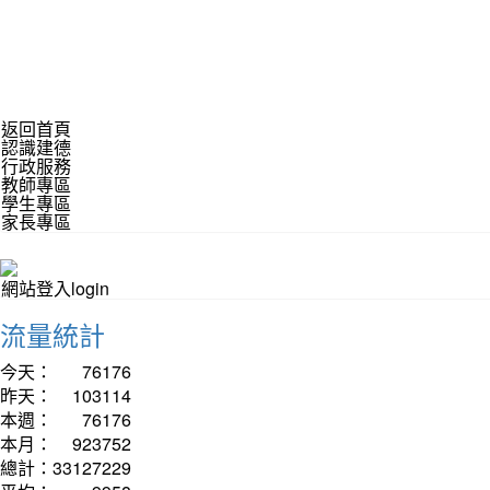
返回首頁
認識建德
行政服務
教師專區
學生專區
家長專區
網站登入login
流量統計
今天：
76176
昨天：
103114
本週：
76176
本月：
923752
總計：
33127229