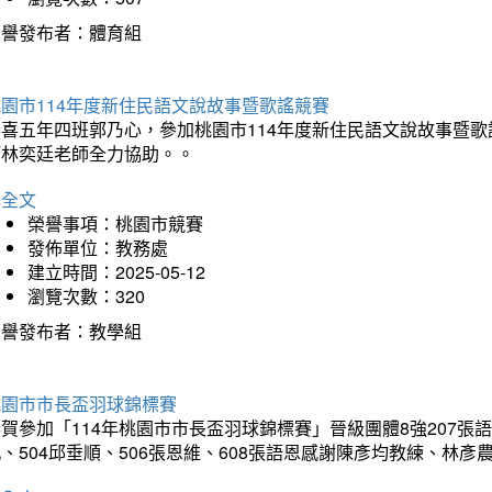
榮譽發布者：體育組
園市114年度新住民語文說故事暨歌謠競賽
恭喜五年四班郭乃心，參加桃園市114年度新住民語文說故事暨
師林奕廷老師全力協助。。
詳全文
榮譽事項：桃園市競賽
發佈單位：教務處
建立時間：2025-05-12
瀏覽次數：320
榮譽發布者：教學組
桃園市市長盃羽球錦標賽
賀參加「114年桃園市市長盃羽球錦標賽」晉級團體8強207張語恆
、504邱垂順、506張恩維、608張語恩感謝陳彥均教練、林