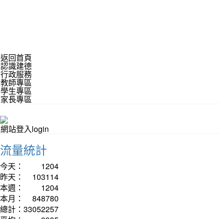
返回首頁
認識建德
行政服務
教師專區
學生專區
家長專區
網站登入login
流量統計
今天：
1204
昨天：
103114
本週：
1204
本月：
848780
總計：
33052257