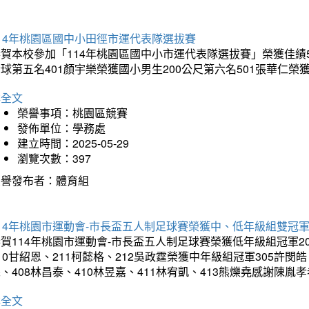
14年桃園區國中小田徑市運代表隊選拔賽
賀本校參加「114年桃園區國中小市運代表隊選拔賽」榮獲佳績5
球第五名401顏宇樂榮獲國小男生200公尺第六名501張華仁榮
詳全文
榮譽事項：桃園區競賽
發佈單位：學務處
建立時間：2025-05-29
瀏覽次數：397
榮譽發布者：體育組
14年桃園市運動會-市長盃五人制足球賽榮獲中、低年級組雙冠
賀114年桃園市運動會-市長盃五人制足球賽榮獲低年級組冠軍201
10甘紹恩、211柯懿格、212吳政霆榮獲中年級組冠軍305許閔皓、
、408林昌泰、410林昱嘉、411林宥凱、413熊爍堯感謝陳胤
詳全文