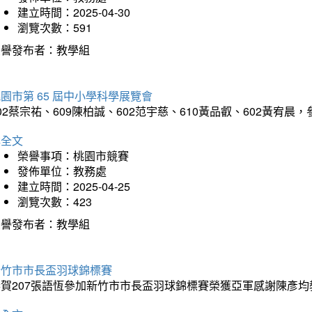
建立時間：2025-04-30
瀏覽次數：591
榮譽發布者：教學組
園市第 65 屆中小學科學展覽會
02蔡宗祐、609陳柏誠、602范宇慈、610黃品叡、602黃
詳全文
榮譽事項：桃園市競賽
發佈單位：教務處
建立時間：2025-04-25
瀏覽次數：423
榮譽發布者：教學組
新竹市市長盃羽球錦標賽
恭賀207張語恆參加新竹市市長盃羽球錦標賽榮獲亞軍感謝陳彥均