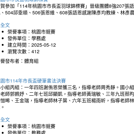
賀參加「114年桃園市市長盃羽球錦標賽」晉級團體8強207張語恆
、504邱垂順、506張恩維、608張語恩感謝陳彥均教練、林
詳全文
榮譽事項：桃園市競賽
發佈單位：學務處
建立時間：2025-05-12
瀏覽次數：412
榮譽發布者：體育組
園市114年市長盃硬筆書法決賽
國小組丙組：一年四班謝侑恩榮獲三名，指導老師周秀靜。國小
導老師郭姵妤、二年七班邱顯凱，指導老師黃瑞敏、三年九班蔡
吳愷晞、王金瑞，指導老師林子葉、六年五班楊雨昕，指導老師
瑋。
詳全文
榮譽事項：桃園市競賽
發佈單位：教務處