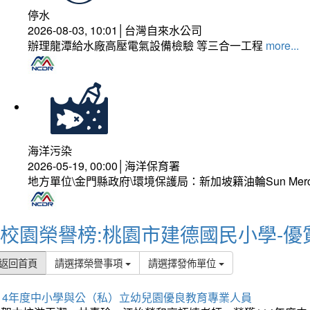
停水
2026-08-03, 10:01│台灣自來水公司
辦理龍潭給水廠高壓電氣設備檢驗 等三合一工程
more...
海洋污染
2026-05-19, 00:00│海洋保育署
地方單位\金門縣政府\環境保護局：新加坡籍油輪Sun Mer
校園榮譽榜:桃園市建德國民小學-優
返回首頁
請選擇榮譽事項
請選擇發佈單位
114年度中小學與公（私）立幼兒園優良教育專業人員