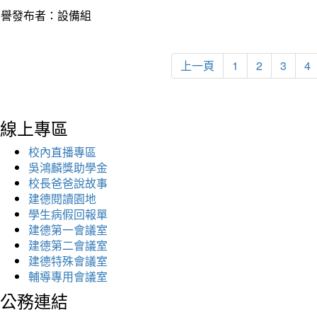
榮譽發布者：設備組
上一頁
1
2
3
4
線上專區
校內直播專區
吳鴻麟獎助學金
校長爸爸說故事
建德閱讀園地
學生病假回報單
建德第一會議室
建德第二會議室
建德特殊會議室
輔導專用會議室
公務連結