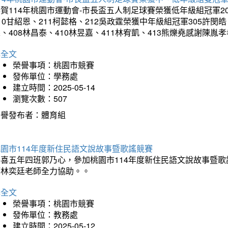
賀114年桃園市運動會-市長盃五人制足球賽榮獲低年級組冠軍201
10甘紹恩、211柯懿格、212吳政霆榮獲中年級組冠軍305許閔皓、
、408林昌泰、410林昱嘉、411林宥凱、413熊爍堯感謝陳胤
詳全文
榮譽事項：桃園市競賽
發佈單位：學務處
建立時間：2025-05-14
瀏覽次數：507
榮譽發布者：體育組
園市114年度新住民語文說故事暨歌謠競賽
恭喜五年四班郭乃心，參加桃園市114年度新住民語文說故事暨
師林奕廷老師全力協助。。
詳全文
榮譽事項：桃園市競賽
發佈單位：教務處
建立時間：2025-05-12