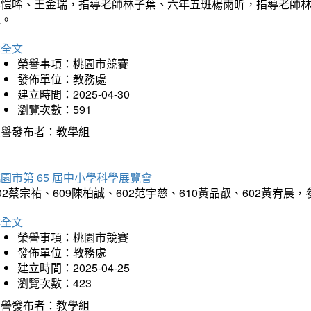
吳愷晞、王金瑞，指導老師林子葉、六年五班楊雨昕，指導老師
瑋。
詳全文
榮譽事項：桃園市競賽
發佈單位：教務處
建立時間：2025-04-30
瀏覽次數：591
榮譽發布者：教學組
園市第 65 屆中小學科學展覽會
02蔡宗祐、609陳柏誠、602范宇慈、610黃品叡、602黃
詳全文
榮譽事項：桃園市競賽
發佈單位：教務處
建立時間：2025-04-25
瀏覽次數：423
榮譽發布者：教學組