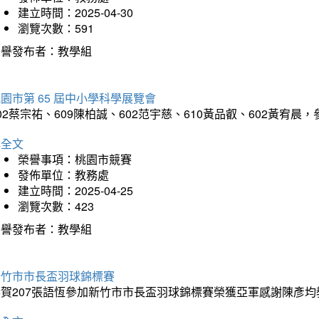
建立時間：2025-04-30
瀏覽次數：591
榮譽發布者：教學組
園市第 65 屆中小學科學展覽會
02蔡宗祐、609陳柏誠、602范宇慈、610黃品叡、602黃
詳全文
榮譽事項：桃園市競賽
發佈單位：教務處
建立時間：2025-04-25
瀏覽次數：423
榮譽發布者：教學組
新竹市市長盃羽球錦標賽
恭賀207張語恆參加新竹市市長盃羽球錦標賽榮獲亞軍感謝陳彥均