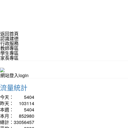
返回首頁
認識建德
行政服務
教師專區
學生專區
家長專區
網站登入login
流量統計
今天：
5404
昨天：
103114
本週：
5404
本月：
852980
總計：
33056457