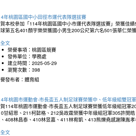
14年桃園區國中小田徑市運代表隊選拔賽
賀本校參加「114年桃園區國中小市運代表隊選拔賽」榮獲佳績5
球第五名401顏宇樂榮獲國小男生200公尺第六名501張華仁榮
詳全文
榮譽事項：桃園區競賽
發佈單位：學務處
建立時間：2025-05-29
瀏覽次數：398
榮譽發布者：體育組
14年桃園市運動會-市長盃五人制足球賽榮獲中、低年級組雙冠
賀114年桃園市運動會-市長盃五人制足球賽榮獲低年級組冠軍201
10甘紹恩、211柯懿格、212吳政霆榮獲中年級組冠軍305許閔皓、
、408林昌泰、410林昱嘉、411林宥凱、413熊爍堯感謝陳胤
詳全文