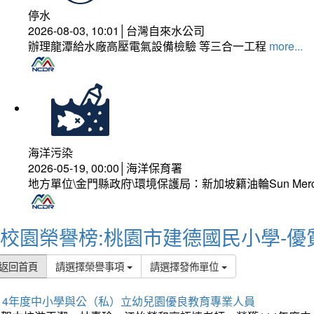
停水
2026-08-03, 10:01│台灣自來水公司
辦理龍潭給水廠高壓電氣設備檢驗 等三合一工程
more...
海洋污染
2026-05-19, 00:00│海洋保育署
地方單位\金門縣政府\環境保護局：新加坡籍油輪Sun Mer
校園榮譽榜:桃園市建德國民小學-優
返回首頁
請選擇榮譽事項
請選擇發佈單位
114年度中小學與公（私）立幼兒園優良教育專業人員