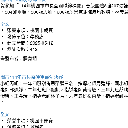
賀參加「114年桃園市市長盃羽球錦標賽」晉級團體8強207張語恆
、504邱垂順、506張恩維、608張語恩感謝陳彥均教練、林
詳全文
榮譽事項：桃園市競賽
發佈單位：學務處
建立時間：2025-05-12
瀏覽次數：412
榮譽發布者：體育組
園市114年市長盃硬筆書法決賽
國小組丙組：一年四班謝侑恩榮獲三名，指導老師周秀靜。國小
導老師郭姵妤、二年七班邱顯凱，指導老師黃瑞敏、三年九班蔡
吳愷晞、王金瑞，指導老師林子葉、六年五班楊雨昕，指導老師
瑋。
詳全文
榮譽事項：桃園市競賽
發佈單位：教務處