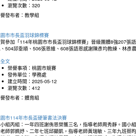
瀏覽次數：320
榮譽發布者：教學組
桃園市市長盃羽球錦標賽
賀參加「114年桃園市市長盃羽球錦標賽」晉級團體8強207張語恆
、504邱垂順、506張恩維、608張語恩感謝陳彥均教練、林
詳全文
榮譽事項：桃園市競賽
發佈單位：學務處
建立時間：2025-05-12
瀏覽次數：412
榮譽發布者：體育組
園市114年市長盃硬筆書法決賽
國小組丙組：一年四班謝侑恩榮獲三名，指導老師周秀靜。國小
導老師郭姵妤、二年七班邱顯凱，指導老師黃瑞敏、三年九班蔡