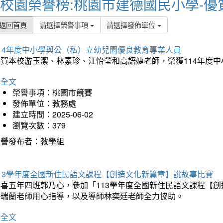
校園榮譽榜:桃園市建德國民小學-優
返回首頁
請選擇榮譽事項
請選擇發佈單位
114年度中小學與公（私）立幼兒園優良教育專業人員
狂賀本校游玉潔、林素珍、江怡瑩和高語婕老師，榮獲114年度
詳全文
榮譽事項：桃園市競賽
發佈單位：教務處
建立時間：2025-06-02
瀏覽次數：379
榮譽發布者：教學組
113學年度全國新住民語文課程【創造文化新篇章】說故事比賽
恭喜五年四班郭乃心，參加「113學年度全國新住民語文課程【
許瑞蘭老師用心指導，以及導師林奕廷老師全力協助。
詳全文