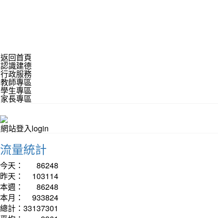
返回首頁
認識建德
行政服務
教師專區
學生專區
家長專區
網站登入login
流量統計
今天：
86248
昨天：
103114
本週：
86248
本月：
933824
總計：
33137301