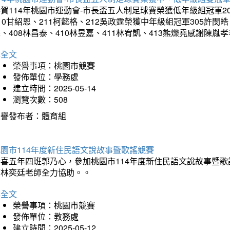
賀114年桃園市運動會-市長盃五人制足球賽榮獲低年級組冠軍201
10甘紹恩、211柯懿格、212吳政霆榮獲中年級組冠軍305許閔皓、
、408林昌泰、410林昱嘉、411林宥凱、413熊爍堯感謝陳胤
詳全文
榮譽事項：桃園市競賽
發佈單位：學務處
建立時間：2025-05-14
瀏覽次數：508
榮譽發布者：體育組
園市114年度新住民語文說故事暨歌謠競賽
恭喜五年四班郭乃心，參加桃園市114年度新住民語文說故事暨
師林奕廷老師全力協助。。
詳全文
榮譽事項：桃園市競賽
發佈單位：教務處
建立時間：2025-05-12