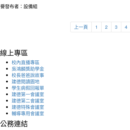
榮譽發布者：設備組
上一頁
1
2
3
4
線上專區
校內直播專區
吳鴻麟獎助學金
校長爸爸說故事
建德閱讀園地
學生病假回報單
建德第一會議室
建德第二會議室
建德特殊會議室
輔導專用會議室
公務連結