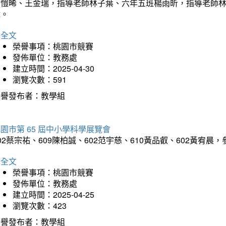
吳愷晞、王金瑞，指導老師林子葉、六年五班楊雨昕，指導老師
瑋。
詳全文
榮譽事項：桃園市競賽
發佈單位：教務處
建立時間：2025-04-30
瀏覽次數：591
榮譽發布者：教學組
園市第 65 屆中小學科學展覽會
02蔡宗祐、609陳柏誠、602范宇慈、610黃品叡、602黃
詳全文
榮譽事項：桃園市競賽
發佈單位：教務處
建立時間：2025-04-25
瀏覽次數：423
榮譽發布者：教學組