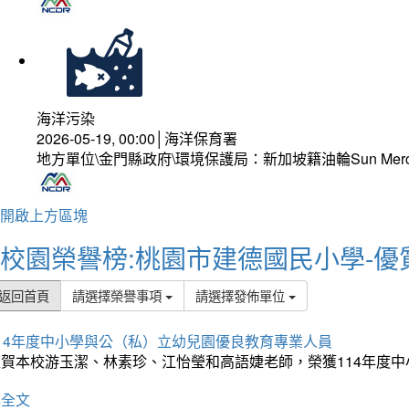
海洋污染
2026-05-19, 00:00│海洋保育署
地方單位\金門縣政府\環境保護局：新加坡籍油輪Sun Mer
開啟上方區塊
校園榮譽榜:桃園市建德國民小學-優
返回首頁
請選擇榮譽事項
請選擇發佈單位
114年度中小學與公（私）立幼兒園優良教育專業人員
狂賀本校游玉潔、林素珍、江怡瑩和高語婕老師，榮獲114年度
詳全文