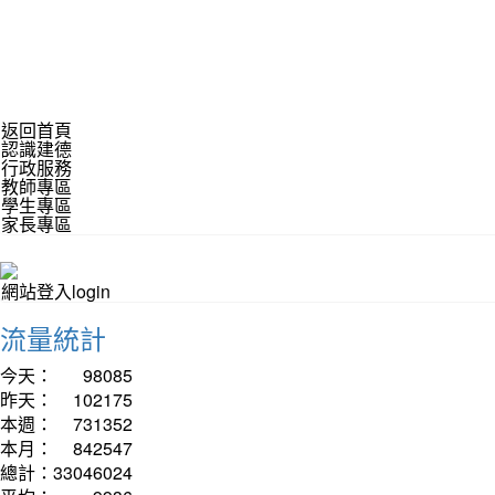
返回首頁
認識建德
行政服務
教師專區
學生專區
家長專區
網站登入login
流量統計
今天：
98085
昨天：
102175
本週：
731352
本月：
842547
總計：
33046024