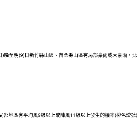
日)晚至明(9)日新竹縣山區、苗栗縣山區有局部豪雨或大豪雨，
局部地區有平均風9級以上或陣風11級以上發生的機率(橙色燈號)