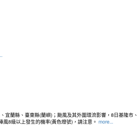
..
、宜蘭縣、臺東縣(蘭嶼)；颱風及其外圍環流影響，8日基隆市
陣風8級以上發生的機率(黃色燈號)，請注意。
more...