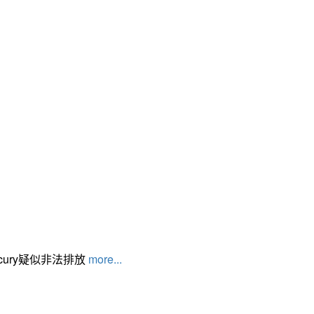
cury疑似非法排放
more...