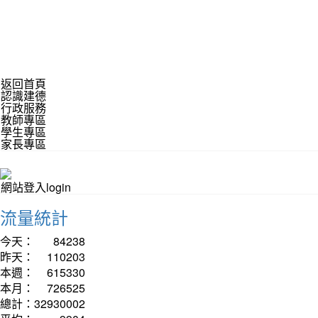
返回首頁
認識建德
行政服務
教師專區
學生專區
家長專區
網站登入login
流量統計
今天：
84238
昨天：
110203
本週：
615330
本月：
726525
總計：
32930002