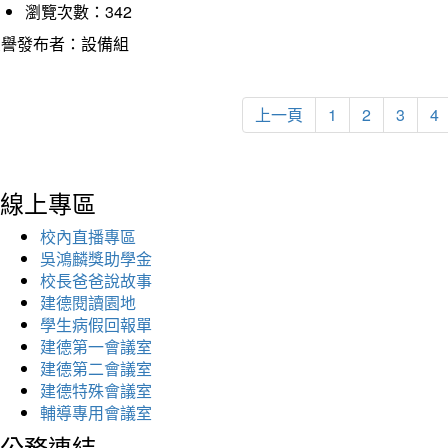
瀏覽次數：342
榮譽發布者：設備組
上一頁
1
2
3
4
線上專區
校內直播專區
吳鴻麟獎助學金
校長爸爸說故事
建德閱讀園地
學生病假回報單
建德第一會議室
建德第二會議室
建德特殊會議室
輔導專用會議室
公務連結