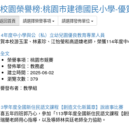
校園榮譽榜:桃園市建德國民小學-優
返回首頁
請選擇榮譽事項
請選擇發佈單位
114年度中小學與公（私）立幼兒園優良教育專業人員
狂賀本校游玉潔、林素珍、江怡瑩和高語婕老師，榮獲114年度
詳全文
榮譽事項：桃園市競賽
發佈單位：教務處
建立時間：2025-06-02
瀏覽次數：379
榮譽發布者：教學組
113學年度全國新住民語文課程【創造文化新篇章】說故事比賽
恭喜五年四班郭乃心，參加「113學年度全國新住民語文課程【
許瑞蘭老師用心指導，以及導師林奕廷老師全力協助。