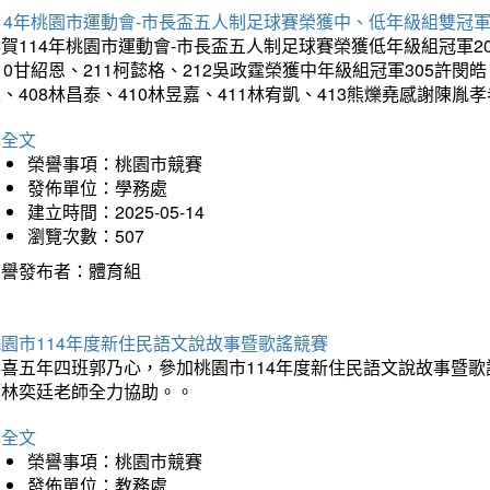
14年桃園市運動會-市長盃五人制足球賽榮獲中、低年級組雙冠
賀114年桃園市運動會-市長盃五人制足球賽榮獲低年級組冠軍201
10甘紹恩、211柯懿格、212吳政霆榮獲中年級組冠軍305許閔皓、
、408林昌泰、410林昱嘉、411林宥凱、413熊爍堯感謝陳胤
詳全文
榮譽事項：桃園市競賽
發佈單位：學務處
建立時間：2025-05-14
瀏覽次數：507
榮譽發布者：體育組
園市114年度新住民語文說故事暨歌謠競賽
恭喜五年四班郭乃心，參加桃園市114年度新住民語文說故事暨
師林奕廷老師全力協助。。
詳全文
榮譽事項：桃園市競賽
發佈單位：教務處