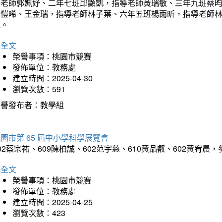
導老師郭姵妤、二年七班邱顯凱，指導老師黃瑞敏、三年九班蔡
吳愷晞、王金瑞，指導老師林子葉、六年五班楊雨昕，指導老師
瑋。
詳全文
榮譽事項：桃園市競賽
發佈單位：教務處
建立時間：2025-04-30
瀏覽次數：591
榮譽發布者：教學組
園市第 65 屆中小學科學展覽會
02蔡宗祐、609陳柏誠、602范宇慈、610黃品叡、602黃
詳全文
榮譽事項：桃園市競賽
發佈單位：教務處
建立時間：2025-04-25
瀏覽次數：423