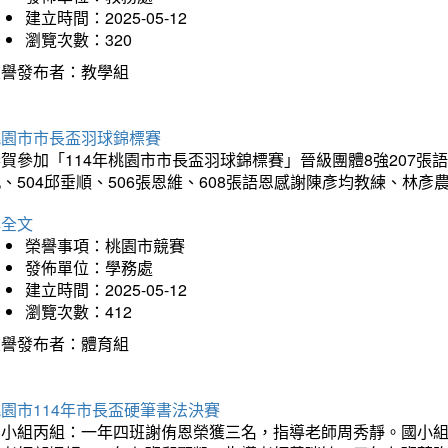
建立時間：2025-05-12
瀏覽次數：320
榮譽發布者：教學組
桃園市市長盃羽球錦標賽
賀參加「114年桃園市市長盃羽球錦標賽」晉級團體8強207張語恆
、504邱垂順、506張恩維、608張語恩感謝陳彥均教練、林
詳全文
榮譽事項：桃園市競賽
發佈單位：學務處
建立時間：2025-05-12
瀏覽次數：412
榮譽發布者：體育組
園市114年市長盃硬筆書法決賽
國小組丙組：一年四班謝侑恩榮獲三名，指導老師周秀靜。國小