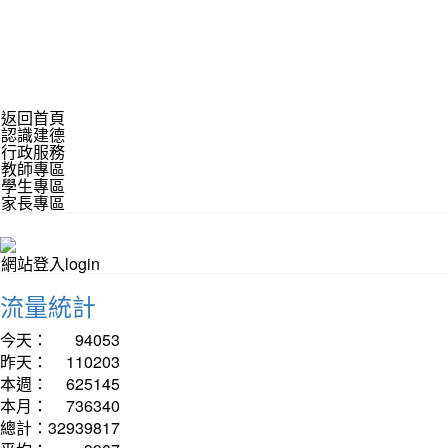
返回首頁
認識建德
行政服務
教師專區
學生專區
家長專區
網站登入login
流量統計
今天：
94053
昨天：
110203
本週：
625145
本月：
736340
總計：
32939817