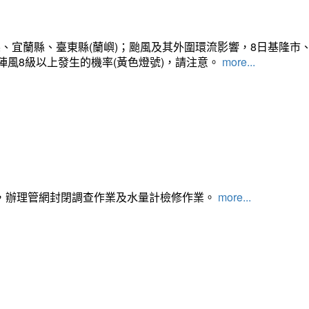
、宜蘭縣、臺東縣(蘭嶼)；颱風及其外圍環流影響，8日基隆市
陣風8級以上發生的機率(黃色燈號)，請注意。
more...
，辦理管網封閉調查作業及水量計檢修作業。
more...