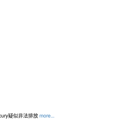
cury疑似非法排放
more...