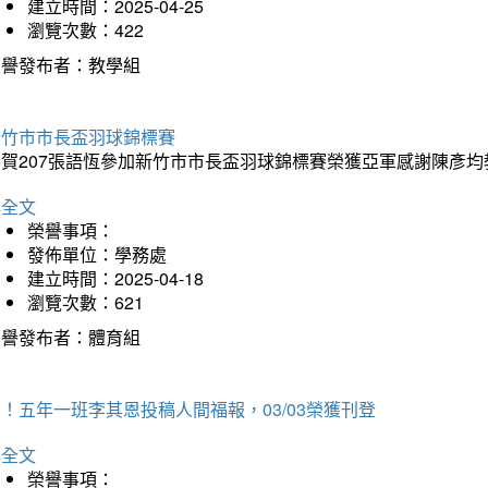
建立時間：2025-04-25
瀏覽次數：422
榮譽發布者：教學組
新竹市市長盃羽球錦標賽
恭賀207張語恆參加新竹市市長盃羽球錦標賽榮獲亞軍感謝陳彥均
詳全文
榮譽事項：
發佈單位：學務處
建立時間：2025-04-18
瀏覽次數：621
榮譽發布者：體育組
！五年一班李其恩投稿人間福報，03/03榮獲刊登
詳全文
榮譽事項：