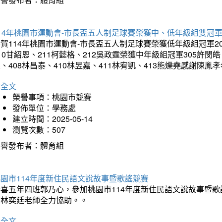
14年桃園市運動會-市長盃五人制足球賽榮獲中、低年級組雙冠
賀114年桃園市運動會-市長盃五人制足球賽榮獲低年級組冠軍201
10甘紹恩、211柯懿格、212吳政霆榮獲中年級組冠軍305許閔皓、
、408林昌泰、410林昱嘉、411林宥凱、413熊爍堯感謝陳胤
詳全文
榮譽事項：桃園市競賽
發佈單位：學務處
建立時間：2025-05-14
瀏覽次數：507
榮譽發布者：體育組
園市114年度新住民語文說故事暨歌謠競賽
恭喜五年四班郭乃心，參加桃園市114年度新住民語文說故事暨
師林奕廷老師全力協助。。
詳全文