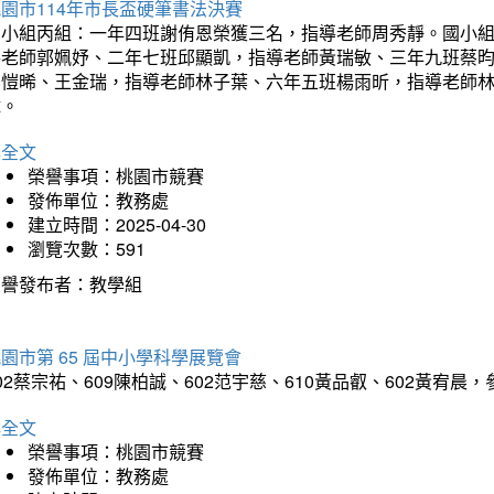
園市114年市長盃硬筆書法決賽
國小組丙組：一年四班謝侑恩榮獲三名，指導老師周秀靜。國小
導老師郭姵妤、二年七班邱顯凱，指導老師黃瑞敏、三年九班蔡
吳愷晞、王金瑞，指導老師林子葉、六年五班楊雨昕，指導老師
瑋。
詳全文
榮譽事項：桃園市競賽
發佈單位：教務處
建立時間：2025-04-30
瀏覽次數：591
榮譽發布者：教學組
園市第 65 屆中小學科學展覽會
02蔡宗祐、609陳柏誠、602范宇慈、610黃品叡、602黃
詳全文
榮譽事項：桃園市競賽
發佈單位：教務處