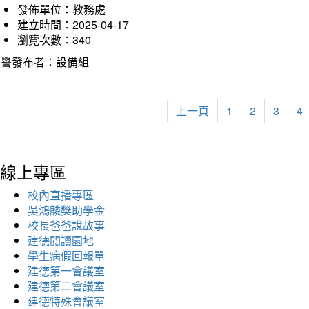
發佈單位：教務處
建立時間：2025-04-17
瀏覽次數：340
榮譽發布者：設備組
上一頁
1
2
3
4
線上專區
校內直播專區
吳鴻麟獎助學金
校長爸爸說故事
建德閱讀園地
學生病假回報單
建德第一會議室
建德第二會議室
建德特殊會議室